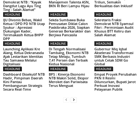
Demokrat NTB : “Kayak
Manajemen Talenta ASN,
Triliun, Semakin
Dangdut Lagu Ayu Ting
BKN RI Beri Lampu Hijau
Berkualitas dan Inklusif
Ting : Salah Alamat”
HEADLINE
HEADLINE
HEADLINE
IJU Divonis Bebas, Wakil
Sekda Sumbawa Buka
Sekretaris Fraksi
Ketua I DPD PD NTB Ucap
Pemusatan Diklat Calon
Demokrat NTB Syamsul
Syukur : Apresiasi
Paskibraka 2026, Siapkan
Fikri : Permintaan Audit
Dukungan Kader,
Generasi Berkarakter dan
Khusus BTT Keliru dan
Terimakasih Ketua BHPP
Berjiwa Pancasila
Salah Alamat
DPP
HEADLINE
HEADLINE
HEADLINE
Launching Aplikasi Kre
Di Tengah Normalisasi
Gubernur Miq Iqbal
Alang, Ketua Dekranasda
Tambang, Ekonomi NTB
Akselerasi Transformasi
Ajak Lestarikan Identitas
Tetap Melaju, Tumbuh
SMK Berbasis Industri
Tau Samawa Melalui
7,41 Persen dan Terbaik
untuk Cetak SDM Go
Digitalisasi
Kedua Nasional
Global
HEADLINE
HEADLINE
HEADLINE
Dashboard Eksekutif NTB
BPS : Kinerja Ekonomi
Empat Proyek Perubahan
Hadir, Pimpinan Daerah
NTB Makin Solid, Ekspor
PKN II Resmi
Kini Pantau
Meroket dan Pariwisata
Diluncurkan, Bupati Jarot
Pembangunan Strategis
Terus Menguat
Perkuat Inovasi
Secara Real-Time
Pelayanan Publik