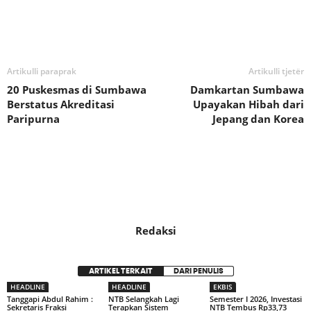
Bagikan
Artikulli paraprak
Artikulli tjetër
20 Puskesmas di Sumbawa
Damkartan Sumbawa
Berstatus Akreditasi
Upayakan Hibah dari
Paripurna
Jepang dan Korea
Redaksi
ARTIKEL TERKAIT
DARI PENULIS
HEADLINE
HEADLINE
EKBIS
Tanggapi Abdul Rahim :
NTB Selangkah Lagi
Semester I 2026, Investasi
Sekretaris Fraksi
Terapkan Sistem
NTB Tembus Rp33,73