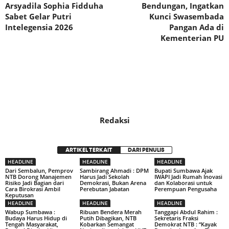
Arsyadila Sophia Fidduha
Bendungan, Ingatkan
Sabet Gelar Putri
Kunci Swasembada
Intelegensia 2026
Pangan Ada di
Kementerian PU
Redaksi
ARTIKEL TERKAIT
DARI PENULIS
HEADLINE
HEADLINE
HEADLINE
Dari Sembalun, Pemprov
Sambirang Ahmadi : DPM
Bupati Sumbawa Ajak
NTB Dorong Manajemen
Harus Jadi Sekolah
IWAPI Jadi Rumah Inovasi
Risiko Jadi Bagian dari
Demokrasi, Bukan Arena
dan Kolaborasi untuk
Cara Birokrasi Ambil
Perebutan Jabatan
Perempuan Pengusaha
Keputusan
HEADLINE
HEADLINE
HEADLINE
Wabup Sumbawa :
Ribuan Bendera Merah
Tanggapi Abdul Rahim :
Budaya Harus Hidup di
Putih Dibagikan, NTB
Sekretaris Fraksi
Tengah Masyarakat,
Kobarkan Semangat
Demokrat NTB : “Kayak