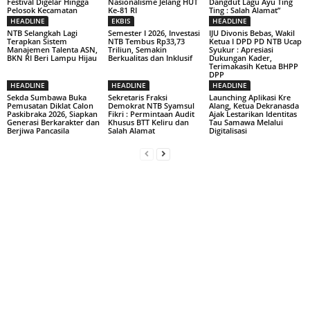
Festival Digelar Hingga
Nasionalisme Jelang HUT
Dangdut Lagu Ayu Ting
Pelosok Kecamatan
Ke-81 RI
Ting : Salah Alamat”
HEADLINE
EKBIS
HEADLINE
NTB Selangkah Lagi
Semester I 2026, Investasi
IJU Divonis Bebas, Wakil
Terapkan Sistem
NTB Tembus Rp33,73
Ketua I DPD PD NTB Ucap
Manajemen Talenta ASN,
Triliun, Semakin
Syukur : Apresiasi
BKN RI Beri Lampu Hijau
Berkualitas dan Inklusif
Dukungan Kader,
Terimakasih Ketua BHPP
DPP
HEADLINE
HEADLINE
HEADLINE
Sekda Sumbawa Buka
Sekretaris Fraksi
Launching Aplikasi Kre
Pemusatan Diklat Calon
Demokrat NTB Syamsul
Alang, Ketua Dekranasda
Paskibraka 2026, Siapkan
Fikri : Permintaan Audit
Ajak Lestarikan Identitas
Generasi Berkarakter dan
Khusus BTT Keliru dan
Tau Samawa Melalui
Berjiwa Pancasila
Salah Alamat
Digitalisasi