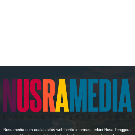
Nusramedia.com adalah situs web berita informasi terkini Nusa Tenggara.