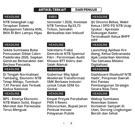
ARTIKEL TERKAIT
DARI PENULIS
HEADLINE
EKBIS
HEADLINE
NTB Selangkah Lagi
Semester I 2026, Investasi
IJU Divonis Bebas, Wakil
Terapkan Sistem
NTB Tembus Rp33,73
Ketua I DPD PD NTB Ucap
Manajemen Talenta ASN,
Triliun, Semakin
Syukur : Apresiasi
BKN RI Beri Lampu Hijau
Berkualitas dan Inklusif
Dukungan Kader,
Terimakasih Ketua BHPP
DPP
HEADLINE
HEADLINE
HEADLINE
Sekda Sumbawa Buka
Sekretaris Fraksi
Launching Aplikasi Kre
Pemusatan Diklat Calon
Demokrat NTB Syamsul
Alang, Ketua Dekranasda
Paskibraka 2026, Siapkan
Fikri : Permintaan Audit
Ajak Lestarikan Identitas
Generasi Berkarakter dan
Khusus BTT Keliru dan
Tau Samawa Melalui
Berjiwa Pancasila
Salah Alamat
Digitalisasi
HEADLINE
HEADLINE
HEADLINE
Di Tengah Normalisasi
Gubernur Miq Iqbal
Dashboard Eksekutif NTB
Tambang, Ekonomi NTB
Akselerasi Transformasi
Hadir, Pimpinan Daerah
Tetap Melaju, Tumbuh
SMK Berbasis Industri
Kini Pantau
7,41 Persen dan Terbaik
untuk Cetak SDM Go
Pembangunan Strategis
Kedua Nasional
Global
Secara Real-Time
HEADLINE
HEADLINE
HEADLINE
BPS : Kinerja Ekonomi
Empat Proyek Perubahan
Wabup Sumbawa
NTB Makin Solid, Ekspor
PKN II Resmi
Resmikan Sistem
Meroket dan Pariwisata
Diluncurkan, Bupati Jarot
Kontainer Sampah di
Terus Menguat
Perkuat Inovasi
Utan, Dorong Lingkungan
Pelayanan Publik
Bersih dan Sehat