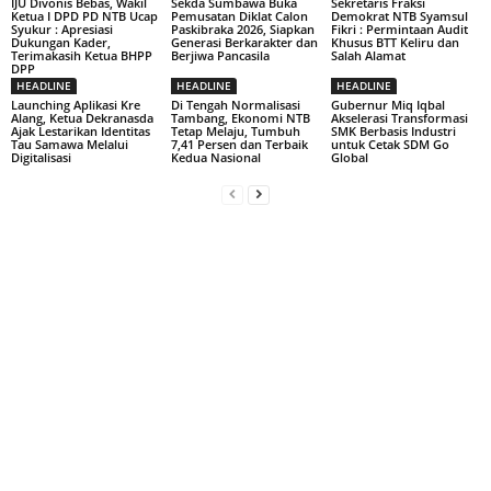
IJU Divonis Bebas, Wakil
Sekda Sumbawa Buka
Sekretaris Fraksi
Ketua I DPD PD NTB Ucap
Pemusatan Diklat Calon
Demokrat NTB Syamsul
Syukur : Apresiasi
Paskibraka 2026, Siapkan
Fikri : Permintaan Audit
Dukungan Kader,
Generasi Berkarakter dan
Khusus BTT Keliru dan
Terimakasih Ketua BHPP
Berjiwa Pancasila
Salah Alamat
DPP
HEADLINE
HEADLINE
HEADLINE
Launching Aplikasi Kre
Di Tengah Normalisasi
Gubernur Miq Iqbal
Alang, Ketua Dekranasda
Tambang, Ekonomi NTB
Akselerasi Transformasi
Ajak Lestarikan Identitas
Tetap Melaju, Tumbuh
SMK Berbasis Industri
Tau Samawa Melalui
7,41 Persen dan Terbaik
untuk Cetak SDM Go
Digitalisasi
Kedua Nasional
Global