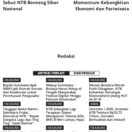
Sebut NTB Benteng Siber
Momentum Kebangkitan
Nasional
Ekonomi dan Pariwisata
Redaksi
ARTIKEL TERKAIT
DARI PENULIS
HEADLINE
HEADLINE
HEADLINE
Bupati Sumbawa Ajak
Wabup Sumbawa :
Ribuan Bendera Merah
IWAPI Jadi Rumah Inovasi
Budaya Harus Hidup di
Putih Dibagikan, NTB
dan Kolaborasi untuk
Tengah Masyarakat,
Kobarkan Semangat
Perempuan Pengusaha
Festival Digelar Hingga
Nasionalisme Jelang HUT
Pelosok Kecamatan
Ke-81 RI
HEADLINE
HEADLINE
EKBIS
Tanggapi Abdul Rahim :
NTB Selangkah Lagi
Semester I 2026, Investasi
Sekretaris Fraksi
Terapkan Sistem
NTB Tembus Rp33,73
Demokrat NTB : “Kayak
Manajemen Talenta ASN,
Triliun, Semakin
Dangdut Lagu Ayu Ting
BKN RI Beri Lampu Hijau
Berkualitas dan Inklusif
Ting : Salah Alamat”
HEADLINE
HEADLINE
HEADLINE