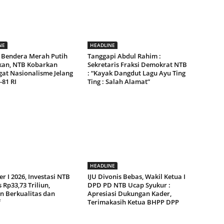
NE
HEADLINE
 Bendera Merah Putih
Tanggapi Abdul Rahim :
kan, NTB Kobarkan
Sekretaris Fraksi Demokrat NTB
at Nasionalisme Jelang
: “Kayak Dangdut Lagu Ayu Ting
81 RI
Ting : Salah Alamat”
HEADLINE
r I 2026, Investasi NTB
IJU Divonis Bebas, Wakil Ketua I
Rp33,73 Triliun,
DPD PD NTB Ucap Syukur :
n Berkualitas dan
Apresiasi Dukungan Kader,
f
Terimakasih Ketua BHPP DPP