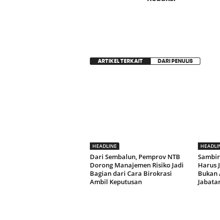
ARTIKEL TERKAIT
DARI PENULIS
HEADLINE
HEADLI
Dari Sembalun, Pemprov NTB
Sambir
Dorong Manajemen Risiko Jadi
Harus 
Bagian dari Cara Birokrasi
Bukan 
Ambil Keputusan
Jabata