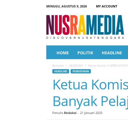
MINGGU, AGUSTUS 9, 2026
MY ACCOUNT
N
u
s
r
a
M
e
HOME
POLITIK
HEADLINE
d
i
Beranda
HEADLINE
Ketua Komisi V DPRD NTB Pr
a
HEADLINE
PENDIDIKAN
Ketua Komis
Banyak Pela
Penulis
Redaksi
-
21 Januari 2025