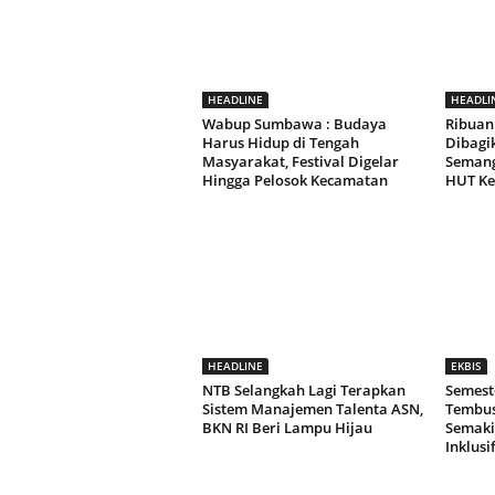
HEADLINE
HEADLI
Wabup Sumbawa : Budaya
Ribuan
Harus Hidup di Tengah
Dibagi
Masyarakat, Festival Digelar
Semang
Hingga Pelosok Kecamatan
HUT Ke-
HEADLINE
EKBIS
NTB Selangkah Lagi Terapkan
Semeste
Sistem Manajemen Talenta ASN,
Tembus 
BKN RI Beri Lampu Hijau
Semaki
Inklusi