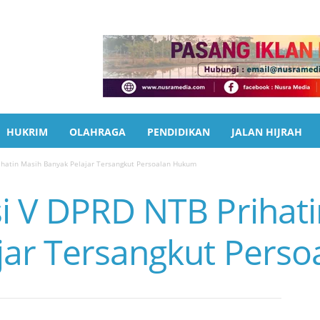
HUKRIM
OLAHRAGA
PENDIDIKAN
JALAN HIJRAH
ihatin Masih Banyak Pelajar Tersangkut Persoalan Hukum
i V DPRD NTB Prihat
jar Tersangkut Pers