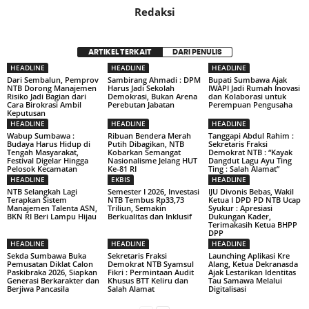
Redaksi
ARTIKEL TERKAIT
DARI PENULIS
HEADLINE
HEADLINE
HEADLINE
Dari Sembalun, Pemprov
Sambirang Ahmadi : DPM
Bupati Sumbawa Ajak
NTB Dorong Manajemen
Harus Jadi Sekolah
IWAPI Jadi Rumah Inovasi
Risiko Jadi Bagian dari
Demokrasi, Bukan Arena
dan Kolaborasi untuk
Cara Birokrasi Ambil
Perebutan Jabatan
Perempuan Pengusaha
Keputusan
HEADLINE
HEADLINE
HEADLINE
Wabup Sumbawa :
Ribuan Bendera Merah
Tanggapi Abdul Rahim :
Budaya Harus Hidup di
Putih Dibagikan, NTB
Sekretaris Fraksi
Tengah Masyarakat,
Kobarkan Semangat
Demokrat NTB : “Kayak
Festival Digelar Hingga
Nasionalisme Jelang HUT
Dangdut Lagu Ayu Ting
Pelosok Kecamatan
Ke-81 RI
Ting : Salah Alamat”
HEADLINE
EKBIS
HEADLINE
NTB Selangkah Lagi
Semester I 2026, Investasi
IJU Divonis Bebas, Wakil
Terapkan Sistem
NTB Tembus Rp33,73
Ketua I DPD PD NTB Ucap
Manajemen Talenta ASN,
Triliun, Semakin
Syukur : Apresiasi
BKN RI Beri Lampu Hijau
Berkualitas dan Inklusif
Dukungan Kader,
Terimakasih Ketua BHPP
DPP
HEADLINE
HEADLINE
HEADLINE
Sekda Sumbawa Buka
Sekretaris Fraksi
Launching Aplikasi Kre
Pemusatan Diklat Calon
Demokrat NTB Syamsul
Alang, Ketua Dekranasda
Paskibraka 2026, Siapkan
Fikri : Permintaan Audit
Ajak Lestarikan Identitas
Generasi Berkarakter dan
Khusus BTT Keliru dan
Tau Samawa Melalui
Berjiwa Pancasila
Salah Alamat
Digitalisasi