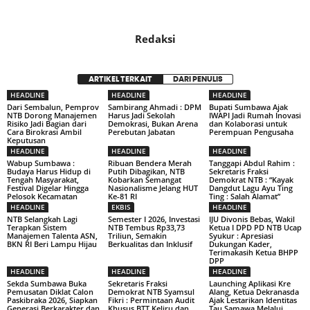
Redaksi
ARTIKEL TERKAIT
DARI PENULIS
HEADLINE
HEADLINE
HEADLINE
Dari Sembalun, Pemprov
Sambirang Ahmadi : DPM
Bupati Sumbawa Ajak
NTB Dorong Manajemen
Harus Jadi Sekolah
IWAPI Jadi Rumah Inovasi
Risiko Jadi Bagian dari
Demokrasi, Bukan Arena
dan Kolaborasi untuk
Cara Birokrasi Ambil
Perebutan Jabatan
Perempuan Pengusaha
Keputusan
HEADLINE
HEADLINE
HEADLINE
Wabup Sumbawa :
Ribuan Bendera Merah
Tanggapi Abdul Rahim :
Budaya Harus Hidup di
Putih Dibagikan, NTB
Sekretaris Fraksi
Tengah Masyarakat,
Kobarkan Semangat
Demokrat NTB : “Kayak
Festival Digelar Hingga
Nasionalisme Jelang HUT
Dangdut Lagu Ayu Ting
Pelosok Kecamatan
Ke-81 RI
Ting : Salah Alamat”
HEADLINE
EKBIS
HEADLINE
NTB Selangkah Lagi
Semester I 2026, Investasi
IJU Divonis Bebas, Wakil
Terapkan Sistem
NTB Tembus Rp33,73
Ketua I DPD PD NTB Ucap
Manajemen Talenta ASN,
Triliun, Semakin
Syukur : Apresiasi
BKN RI Beri Lampu Hijau
Berkualitas dan Inklusif
Dukungan Kader,
Terimakasih Ketua BHPP
DPP
HEADLINE
HEADLINE
HEADLINE
Sekda Sumbawa Buka
Sekretaris Fraksi
Launching Aplikasi Kre
Pemusatan Diklat Calon
Demokrat NTB Syamsul
Alang, Ketua Dekranasda
Paskibraka 2026, Siapkan
Fikri : Permintaan Audit
Ajak Lestarikan Identitas
Generasi Berkarakter dan
Khusus BTT Keliru dan
Tau Samawa Melalui