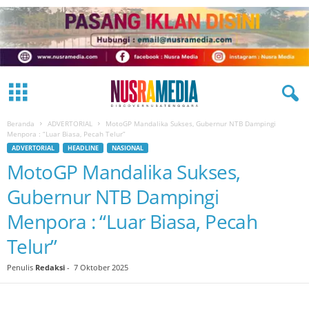
Beranda
ADVERTORIAL
MotoGP Mandalika Sukses, Gubernur NTB Dampingi
Menpora : “Luar Biasa, Pecah Telur”
ADVERTORIAL
HEADLINE
NASIONAL
MotoGP Mandalika Sukses,
Gubernur NTB Dampingi
Menpora : “Luar Biasa, Pecah
Telur”
Penulis
Redaksi
-
7 Oktober 2025