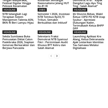
Tengah Masyarakat,
Kobarkan Semangat
Demokrat NTB : “Kayak
Festival Digelar Hingga
Nasionalisme Jelang HUT
Dangdut Lagu Ayu Ting
Pelosok Kecamatan
Ke-81 RI
Ting : Salah Alamat”
HEADLINE
EKBIS
HEADLINE
NTB Selangkah Lagi
Semester I 2026, Investasi
IJU Divonis Bebas, Wakil
Terapkan Sistem
NTB Tembus Rp33,73
Ketua I DPD PD NTB Ucap
Manajemen Talenta ASN,
Triliun, Semakin
Syukur : Apresiasi
BKN RI Beri Lampu Hijau
Berkualitas dan Inklusif
Dukungan Kader,
Terimakasih Ketua BHPP
DPP
HEADLINE
HEADLINE
HEADLINE
Sekda Sumbawa Buka
Sekretaris Fraksi
Launching Aplikasi Kre
Pemusatan Diklat Calon
Demokrat NTB Syamsul
Alang, Ketua Dekranasda
Paskibraka 2026, Siapkan
Fikri : Permintaan Audit
Ajak Lestarikan Identitas
Generasi Berkarakter dan
Khusus BTT Keliru dan
Tau Samawa Melalui
Berjiwa Pancasila
Salah Alamat
Digitalisasi