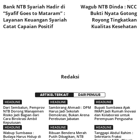
Bank NTB Syariah Hadir di
Wagub NTB Dinda : NCC
“Syafif Goes to Mataram” :
Bukti Nyata Gotong
Layanan Keuangan Syariah
Royong Tingkatkan
Catat Capaian Positif
Kualitas Kesehatan
Redaksi
ARTIKEL TERKAIT
DARI PENULIS
HEADLINE
HEADLINE
HEADLINE
Dari Sembalun, Pemprov
Sambirang Ahmadi : DPM
Bupati Sumbawa Ajak
NTB Dorong Manajemen
Harus Jadi Sekolah
IWAPI Jadi Rumah Inovasi
Risiko Jadi Bagian dari
Demokrasi, Bukan Arena
dan Kolaborasi untuk
Cara Birokrasi Ambil
Perebutan Jabatan
Perempuan Pengusaha
Keputusan
HEADLINE
HEADLINE
HEADLINE
Wabup Sumbawa :
Ribuan Bendera Merah
Tanggapi Abdul Rahim :
Budaya Harus Hidup di
Putih Dibagikan, NTB
Sekretaris Fraksi