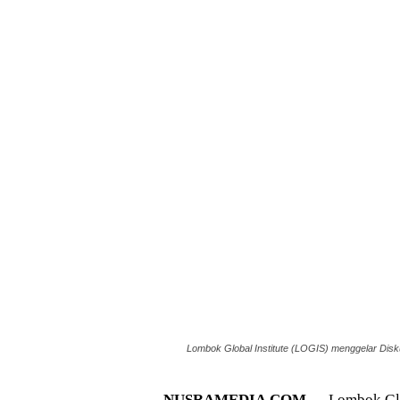
Lombok Global Institute (LOGIS) menggelar Disku
NUSRAMEDIA.COM —
Lombok Glob