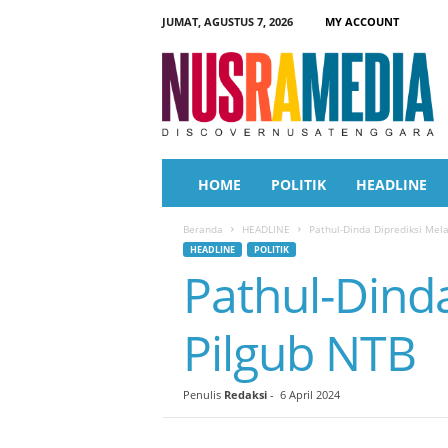
JUMAT, AGUSTUS 7, 2026
MY ACCOUNT
N
u
s
r
a
M
e
HOME
POLITIK
HEADLINE
d
i
Beranda
HEADLINE
Pathul-Dinda Diprediksi Mela
a
HEADLINE
POLITIK
Pathul-Dinda
Pilgub NTB
Penulis
Redaksi
-
6 April 2024