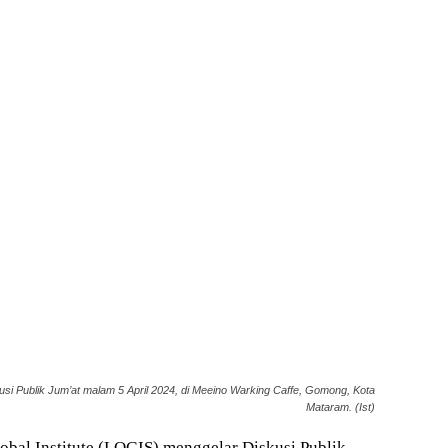
si Publik Jum’at malam 5 April 2024, di Meeino Warking Caffe, Gomong, Kota
Mataram. (Ist)
al Institute (LOGIS) menggelar Diskusi Publik.