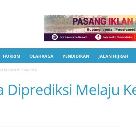
HUKRIM
OLAHRAGA
PENDIDIKAN
JALAN HIJRAH
ju Kencang di Pilgub NTB
 Diprediksi Melaju K