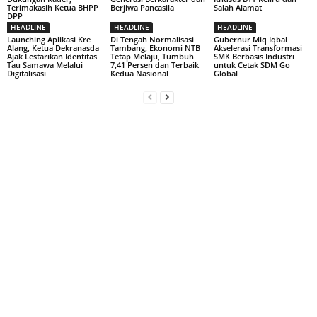
Terimakasih Ketua BHPP
Berjiwa Pancasila
Salah Alamat
DPP
HEADLINE
HEADLINE
HEADLINE
Launching Aplikasi Kre
Di Tengah Normalisasi
Gubernur Miq Iqbal
Alang, Ketua Dekranasda
Tambang, Ekonomi NTB
Akselerasi Transformasi
Ajak Lestarikan Identitas
Tetap Melaju, Tumbuh
SMK Berbasis Industri
Tau Samawa Melalui
7,41 Persen dan Terbaik
untuk Cetak SDM Go
Digitalisasi
Kedua Nasional
Global