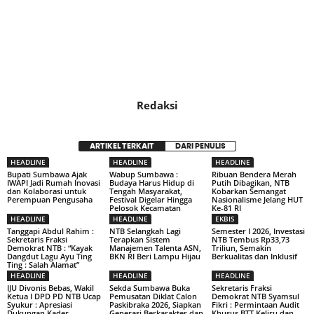
Redaksi
ARTIKEL TERKAIT
DARI PENULIS
HEADLINE
HEADLINE
HEADLINE
Bupati Sumbawa Ajak
Wabup Sumbawa :
Ribuan Bendera Merah
IWAPI Jadi Rumah Inovasi
Budaya Harus Hidup di
Putih Dibagikan, NTB
dan Kolaborasi untuk
Tengah Masyarakat,
Kobarkan Semangat
Perempuan Pengusaha
Festival Digelar Hingga
Nasionalisme Jelang HUT
Pelosok Kecamatan
Ke-81 RI
HEADLINE
HEADLINE
EKBIS
Tanggapi Abdul Rahim :
NTB Selangkah Lagi
Semester I 2026, Investasi
Sekretaris Fraksi
Terapkan Sistem
NTB Tembus Rp33,73
Demokrat NTB : “Kayak
Manajemen Talenta ASN,
Triliun, Semakin
Dangdut Lagu Ayu Ting
BKN RI Beri Lampu Hijau
Berkualitas dan Inklusif
Ting : Salah Alamat”
HEADLINE
HEADLINE
HEADLINE
IJU Divonis Bebas, Wakil
Sekda Sumbawa Buka
Sekretaris Fraksi
Ketua I DPD PD NTB Ucap
Pemusatan Diklat Calon
Demokrat NTB Syamsul
Syukur : Apresiasi
Paskibraka 2026, Siapkan
Fikri : Permintaan Audit
Dukungan Kader,
Generasi Berkarakter dan
Khusus BTT Keliru dan