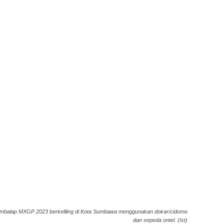
mbalap MXGP 2023 berkeliling di Kota Sumbawa menggunakan dokar/cidomo
dan sepeda ontel. (Ist)