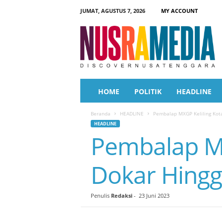
JUMAT, AGUSTUS 7, 2026
MY ACCOUNT
N
u
s
r
a
M
e
HOME
POLITIK
HEADLINE
d
i
Beranda
HEADLINE
Pembalap MXGP Keliling Kot
a
HEADLINE
Pembalap MX
Dokar Hingg
Penulis
Redaksi
-
23 Juni 2023