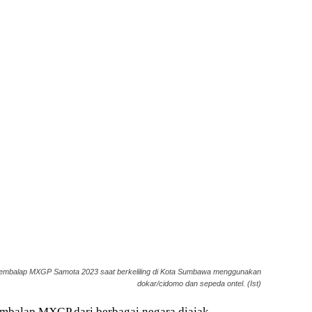
embalap MXGP Samota 2023 saat berkeliling di Kota Sumbawa menggunakan
dokar/cidomo dan sepeda ontel. (Ist)
mbalap MXGP dari berbagai negara diajak