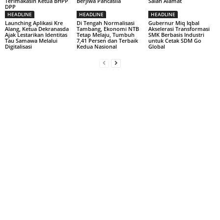
Terimakasih Ketua BHPP
Berjiwa Pancasila
Salah Alamat
DPP
HEADLINE
HEADLINE
HEADLINE
Launching Aplikasi Kre
Di Tengah Normalisasi
Gubernur Miq Iqbal
Alang, Ketua Dekranasda
Tambang, Ekonomi NTB
Akselerasi Transformasi
Ajak Lestarikan Identitas
Tetap Melaju, Tumbuh
SMK Berbasis Industri
Tau Samawa Melalui
7,41 Persen dan Terbaik
untuk Cetak SDM Go
Digitalisasi
Kedua Nasional
Global