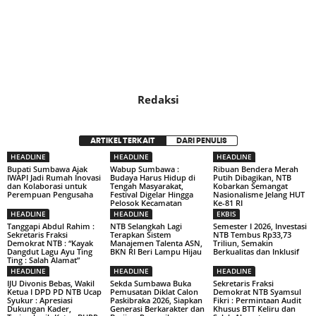
Redaksi
ARTIKEL TERKAIT
DARI PENULIS
HEADLINE
HEADLINE
HEADLINE
Bupati Sumbawa Ajak
Wabup Sumbawa :
Ribuan Bendera Merah
IWAPI Jadi Rumah Inovasi
Budaya Harus Hidup di
Putih Dibagikan, NTB
dan Kolaborasi untuk
Tengah Masyarakat,
Kobarkan Semangat
Perempuan Pengusaha
Festival Digelar Hingga
Nasionalisme Jelang HUT
Pelosok Kecamatan
Ke-81 RI
HEADLINE
HEADLINE
EKBIS
Tanggapi Abdul Rahim :
NTB Selangkah Lagi
Semester I 2026, Investasi
Sekretaris Fraksi
Terapkan Sistem
NTB Tembus Rp33,73
Demokrat NTB : “Kayak
Manajemen Talenta ASN,
Triliun, Semakin
Dangdut Lagu Ayu Ting
BKN RI Beri Lampu Hijau
Berkualitas dan Inklusif
Ting : Salah Alamat”
HEADLINE
HEADLINE
HEADLINE
IJU Divonis Bebas, Wakil
Sekda Sumbawa Buka
Sekretaris Fraksi
Ketua I DPD PD NTB Ucap
Pemusatan Diklat Calon
Demokrat NTB Syamsul
Syukur : Apresiasi
Paskibraka 2026, Siapkan
Fikri : Permintaan Audit
Dukungan Kader,
Generasi Berkarakter dan
Khusus BTT Keliru dan