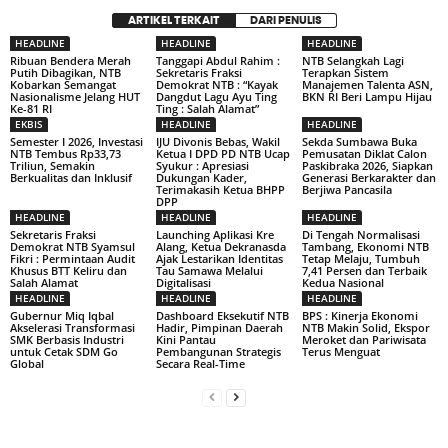
ARTIKEL TERKAIT
DARI PENULIS
HEADLINE
HEADLINE
HEADLINE
Ribuan Bendera Merah
Tanggapi Abdul Rahim :
NTB Selangkah Lagi
Putih Dibagikan, NTB
Sekretaris Fraksi
Terapkan Sistem
Kobarkan Semangat
Demokrat NTB : “Kayak
Manajemen Talenta ASN,
Nasionalisme Jelang HUT
Dangdut Lagu Ayu Ting
BKN RI Beri Lampu Hijau
Ke-81 RI
Ting : Salah Alamat”
EKBIS
HEADLINE
HEADLINE
Semester I 2026, Investasi
IJU Divonis Bebas, Wakil
Sekda Sumbawa Buka
NTB Tembus Rp33,73
Ketua I DPD PD NTB Ucap
Pemusatan Diklat Calon
Triliun, Semakin
Syukur : Apresiasi
Paskibraka 2026, Siapkan
Berkualitas dan Inklusif
Dukungan Kader,
Generasi Berkarakter dan
Terimakasih Ketua BHPP
Berjiwa Pancasila
DPP
HEADLINE
HEADLINE
HEADLINE
Sekretaris Fraksi
Launching Aplikasi Kre
Di Tengah Normalisasi
Demokrat NTB Syamsul
Alang, Ketua Dekranasda
Tambang, Ekonomi NTB
Fikri : Permintaan Audit
Ajak Lestarikan Identitas
Tetap Melaju, Tumbuh
Khusus BTT Keliru dan
Tau Samawa Melalui
7,41 Persen dan Terbaik
Salah Alamat
Digitalisasi
Kedua Nasional
HEADLINE
HEADLINE
HEADLINE
Gubernur Miq Iqbal
Dashboard Eksekutif NTB
BPS : Kinerja Ekonomi
Akselerasi Transformasi
Hadir, Pimpinan Daerah
NTB Makin Solid, Ekspor
SMK Berbasis Industri
Kini Pantau
Meroket dan Pariwisata
untuk Cetak SDM Go
Pembangunan Strategis
Terus Menguat
Global
Secara Real-Time