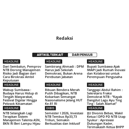
Redaksi
ARTIKEL TERKAIT
DARI PENULIS
HEADLINE
HEADLINE
HEADLINE
Dari Sembalun, Pemprov
Sambirang Ahmadi : DPM
Bupati Sumbawa Ajak
NTB Dorong Manajemen
Harus Jadi Sekolah
IWAPI Jadi Rumah Inovasi
Risiko Jadi Bagian dari
Demokrasi, Bukan Arena
dan Kolaborasi untuk
Cara Birokrasi Ambil
Perebutan Jabatan
Perempuan Pengusaha
Keputusan
HEADLINE
HEADLINE
HEADLINE
Wabup Sumbawa :
Ribuan Bendera Merah
Tanggapi Abdul Rahim :
Budaya Harus Hidup di
Putih Dibagikan, NTB
Sekretaris Fraksi
Tengah Masyarakat,
Kobarkan Semangat
Demokrat NTB : “Kayak
Festival Digelar Hingga
Nasionalisme Jelang HUT
Dangdut Lagu Ayu Ting
Pelosok Kecamatan
Ke-81 RI
Ting : Salah Alamat”
HEADLINE
EKBIS
HEADLINE
NTB Selangkah Lagi
Semester I 2026, Investasi
IJU Divonis Bebas, Wakil
Terapkan Sistem
NTB Tembus Rp33,73
Ketua I DPD PD NTB Ucap
Manajemen Talenta ASN,
Triliun, Semakin
Syukur : Apresiasi
BKN RI Beri Lampu Hijau
Berkualitas dan Inklusif
Dukungan Kader,
Terimakasih Ketua BHPP