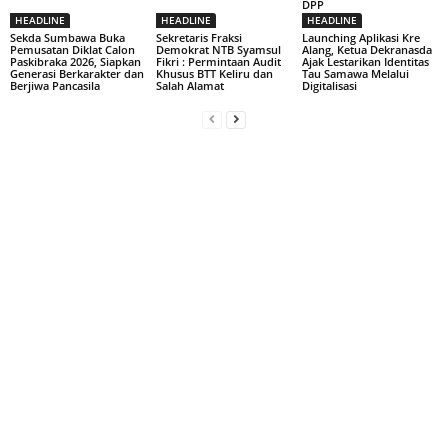
DPP
HEADLINE
HEADLINE
HEADLINE
Sekda Sumbawa Buka
Sekretaris Fraksi
Launching Aplikasi Kre
Pemusatan Diklat Calon
Demokrat NTB Syamsul
Alang, Ketua Dekranasda
Paskibraka 2026, Siapkan
Fikri : Permintaan Audit
Ajak Lestarikan Identitas
Generasi Berkarakter dan
Khusus BTT Keliru dan
Tau Samawa Melalui
Berjiwa Pancasila
Salah Alamat
Digitalisasi