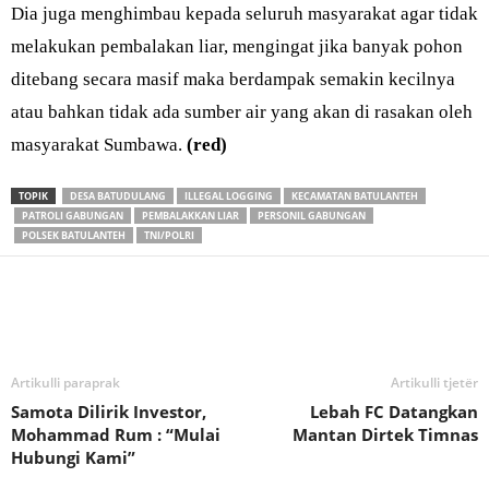
Dia juga menghimbau kepada seluruh masyarakat agar tidak
melakukan pembalakan liar, mengingat jika banyak pohon
ditebang secara masif maka berdampak semakin kecilnya
atau bahkan tidak ada sumber air yang akan di rasakan oleh
masyarakat Sumbawa.
(red)
TOPIK
DESA BATUDULANG
ILLEGAL LOGGING
KECAMATAN BATULANTEH
PATROLI GABUNGAN
PEMBALAKKAN LIAR
PERSONIL GABUNGAN
POLSEK BATULANTEH
TNI/POLRI
Bagikan
Artikulli paraprak
Artikulli tjetër
Samota Dilirik Investor,
Lebah FC Datangkan
Mohammad Rum : “Mulai
Mantan Dirtek Timnas
Hubungi Kami”