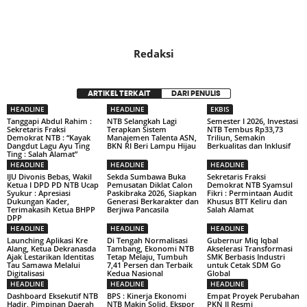
Redaksi
ARTIKEL TERKAIT
DARI PENULIS
HEADLINE
HEADLINE
EKBIS
Tanggapi Abdul Rahim :
NTB Selangkah Lagi
Semester I 2026, Investasi
Sekretaris Fraksi
Terapkan Sistem
NTB Tembus Rp33,73
Demokrat NTB : “Kayak
Manajemen Talenta ASN,
Triliun, Semakin
Dangdut Lagu Ayu Ting
BKN RI Beri Lampu Hijau
Berkualitas dan Inklusif
Ting : Salah Alamat”
HEADLINE
HEADLINE
HEADLINE
IJU Divonis Bebas, Wakil
Sekda Sumbawa Buka
Sekretaris Fraksi
Ketua I DPD PD NTB Ucap
Pemusatan Diklat Calon
Demokrat NTB Syamsul
Syukur : Apresiasi
Paskibraka 2026, Siapkan
Fikri : Permintaan Audit
Dukungan Kader,
Generasi Berkarakter dan
Khusus BTT Keliru dan
Terimakasih Ketua BHPP
Berjiwa Pancasila
Salah Alamat
DPP
HEADLINE
HEADLINE
HEADLINE
Launching Aplikasi Kre
Di Tengah Normalisasi
Gubernur Miq Iqbal
Alang, Ketua Dekranasda
Tambang, Ekonomi NTB
Akselerasi Transformasi
Ajak Lestarikan Identitas
Tetap Melaju, Tumbuh
SMK Berbasis Industri
Tau Samawa Melalui
7,41 Persen dan Terbaik
untuk Cetak SDM Go
Digitalisasi
Kedua Nasional
Global
HEADLINE
HEADLINE
HEADLINE
Dashboard Eksekutif NTB
BPS : Kinerja Ekonomi
Empat Proyek Perubahan
Hadir, Pimpinan Daerah
NTB Makin Solid, Ekspor
PKN II Resmi