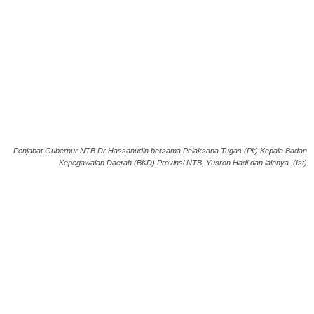
Penjabat Gubernur NTB Dr Hassanudin bersama Pelaksana Tugas (Plt) Kepala Badan
Kepegawaian Daerah (BKD) Provinsi NTB, Yusron Hadi dan lainnya. (Ist)