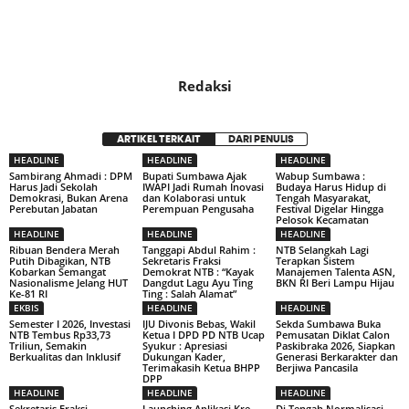
Redaksi
ARTIKEL TERKAIT
DARI PENULIS
HEADLINE
HEADLINE
HEADLINE
Sambirang Ahmadi : DPM
Bupati Sumbawa Ajak
Wabup Sumbawa :
Harus Jadi Sekolah
IWAPI Jadi Rumah Inovasi
Budaya Harus Hidup di
Demokrasi, Bukan Arena
dan Kolaborasi untuk
Tengah Masyarakat,
Perebutan Jabatan
Perempuan Pengusaha
Festival Digelar Hingga
Pelosok Kecamatan
HEADLINE
HEADLINE
HEADLINE
Ribuan Bendera Merah
Tanggapi Abdul Rahim :
NTB Selangkah Lagi
Putih Dibagikan, NTB
Sekretaris Fraksi
Terapkan Sistem
Kobarkan Semangat
Demokrat NTB : “Kayak
Manajemen Talenta ASN,
Nasionalisme Jelang HUT
Dangdut Lagu Ayu Ting
BKN RI Beri Lampu Hijau
Ke-81 RI
Ting : Salah Alamat”
EKBIS
HEADLINE
HEADLINE
Semester I 2026, Investasi
IJU Divonis Bebas, Wakil
Sekda Sumbawa Buka
NTB Tembus Rp33,73
Ketua I DPD PD NTB Ucap
Pemusatan Diklat Calon
Triliun, Semakin
Syukur : Apresiasi
Paskibraka 2026, Siapkan
Berkualitas dan Inklusif
Dukungan Kader,
Generasi Berkarakter dan
Terimakasih Ketua BHPP
Berjiwa Pancasila
DPP
HEADLINE
HEADLINE
HEADLINE
Sekretaris Fraksi
Launching Aplikasi Kre
Di Tengah Normalisasi