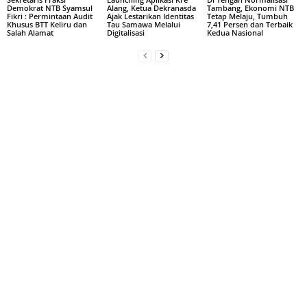
Demokrat NTB Syamsul
Alang, Ketua Dekranasda
Tambang, Ekonomi NTB
Fikri : Permintaan Audit
Ajak Lestarikan Identitas
Tetap Melaju, Tumbuh
Khusus BTT Keliru dan
Tau Samawa Melalui
7,41 Persen dan Terbaik
Salah Alamat
Digitalisasi
Kedua Nasional