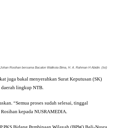
ohan Rosihan bersama Bacalon Walikota Bima, H. A. Rahman H Abidin. (Ist)
kat juga bakal menyerahkan Surat Keputusan (SK)
a daerah lingkup NTB.
askan. “Semua proses sudah selesai, tinggal
han Rosihan kepada NUSRAMEDIA.
PP PKS Bidang Pembinaan Wilayah (BPW) Bali-Nusra