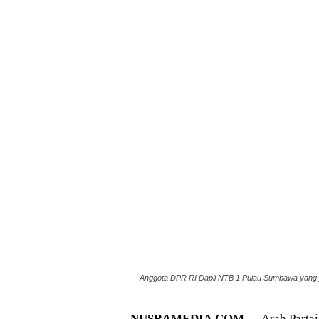
Anggota DPR RI Dapil NTB 1 Pulau Sumbawa yang j
NUSRAMEDIA.COM —
Arah Partai