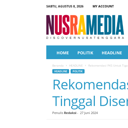
SABTU, AGUSTUS 8, 2026
MY ACCOUNT
N
u
s
r
a
M
e
HOME
POLITIK
HEADLINE
d
i
Beranda
HEADLINE
Rekomendasi PKS Untuk Tiga
a
HEADLINE
POLITIK
Rekomendasi
Tinggal Dis
Penulis
Redaksi
-
27 Juni 2024