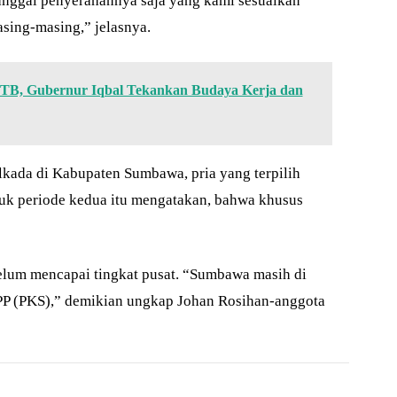
anggal penyerahannya saja yang kami sesuaikan
sing-masing,” jelasnya.
NTB, Gubernur Iqbal Tekankan Budaya Kerja dan
lkada di Kabupaten Sumbawa, pria yang terpilih
uk periode kedua itu mengatakan, bahwa khusus
belum mencapai tingkat pusat. “Sumbawa masih di
DPP (PKS),” demikian ungkap Johan Rosihan-anggota