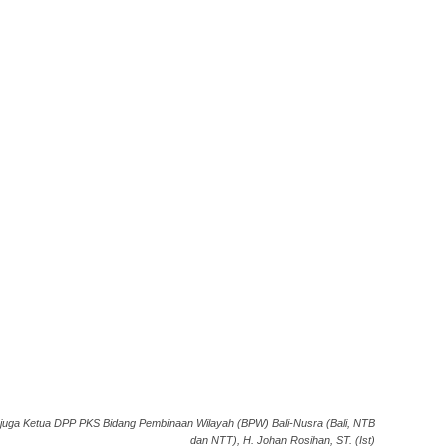
uga Ketua DPP PKS Bidang Pembinaan Wilayah (BPW) Bali-Nusra (Bali, NTB
dan NTT), H. Johan Rosihan, ST. (Ist)