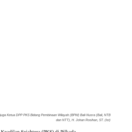
uga Ketua DPP PKS Bidang Pembinaan Wilayah (BPW) Bali-Nusra (Bali, NTB
dan NTT), H. Johan Rosihan, ST. (Ist)
 Keadilan Sejahtera (PKS) di Pilkada