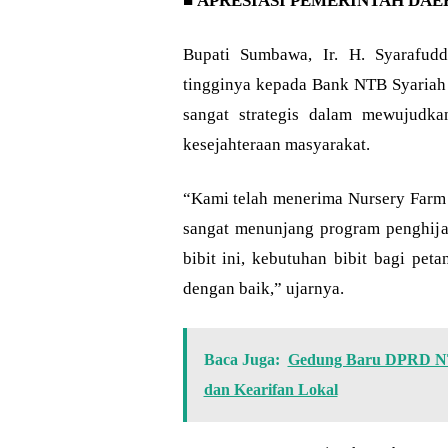
■
APRESIASI PEMERINTAH DA
Bupati Sumbawa, Ir. H. Syarafuddi
tingginya kepada Bank NTB Syariah a
sangat strategis dalam mewujudka
kesejahteraan masyarakat.
“Kami telah menerima Nursery Farm 
sangat menunjang program penghij
bibit ini, kebutuhan bibit bagi pe
dengan baik,” ujarnya.
Baca Juga:
Gedung Baru DPRD NTB
dan Kearifan Lokal