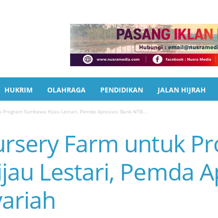
HUKRIM
OLAHRAGA
PENDIDIKAN
JALAN HIJRAH
 Program Sumbawa Hijau Lestari, Pemda Apresiasi Bank NTB...
ursery Farm untuk P
au Lestari, Pemda Ap
ariah