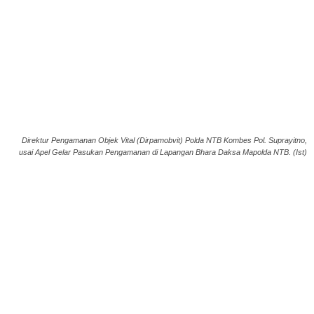
Direktur Pengamanan Objek Vital (Dirpamobvit) Polda NTB Kombes Pol. Suprayitno,
usai Apel Gelar Pasukan Pengamanan di Lapangan Bhara Daksa Mapolda NTB. (Ist)