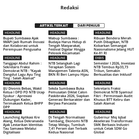
Redaksi
ARTIKEL TERKAIT
DARI PENULIS
HEADLINE
HEADLINE
HEADLINE
Bupati Sumbawa Ajak
Wabup Sumbawa :
Ribuan Bendera Merah
IWAPI Jadi Rumah Inovasi
Budaya Harus Hidup di
Putih Dibagikan, NTB
dan Kolaborasi untuk
Tengah Masyarakat,
Kobarkan Semangat
Perempuan Pengusaha
Festival Digelar Hingga
Nasionalisme Jelang HUT
Pelosok Kecamatan
Ke-81 RI
HEADLINE
HEADLINE
EKBIS
Tanggapi Abdul Rahim :
NTB Selangkah Lagi
Semester I 2026, Investasi
Sekretaris Fraksi
Terapkan Sistem
NTB Tembus Rp33,73
Demokrat NTB : “Kayak
Manajemen Talenta ASN,
Triliun, Semakin
Dangdut Lagu Ayu Ting
BKN RI Beri Lampu Hijau
Berkualitas dan Inklusif
Ting : Salah Alamat”
HEADLINE
HEADLINE
HEADLINE
IJU Divonis Bebas, Wakil
Sekda Sumbawa Buka
Sekretaris Fraksi
Ketua I DPD PD NTB Ucap
Pemusatan Diklat Calon
Demokrat NTB Syamsul
Syukur : Apresiasi
Paskibraka 2026, Siapkan
Fikri : Permintaan Audit
Dukungan Kader,
Generasi Berkarakter dan
Khusus BTT Keliru dan
Terimakasih Ketua BHPP
Berjiwa Pancasila
Salah Alamat
DPP
HEADLINE
HEADLINE
HEADLINE
Launching Aplikasi Kre
Di Tengah Normalisasi
Gubernur Miq Iqbal
Alang, Ketua Dekranasda
Tambang, Ekonomi NTB
Akselerasi Transformasi
Ajak Lestarikan Identitas
Tetap Melaju, Tumbuh
SMK Berbasis Industri
Tau Samawa Melalui
7,41 Persen dan Terbaik
untuk Cetak SDM Go
Digitalisasi
Kedua Nasional
Global