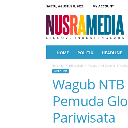
SABTU, AGUSTUS 8, 2026
MY ACCOUNT
N
u
s
r
a
M
e
HOME
POLITIK
HEADLINE
d
i
Beranda
HEADLINE
Wagub NTB Dukung IYTA 2026
a
HEADLINE
Wagub NTB D
Pemuda Glo
Pariwisata