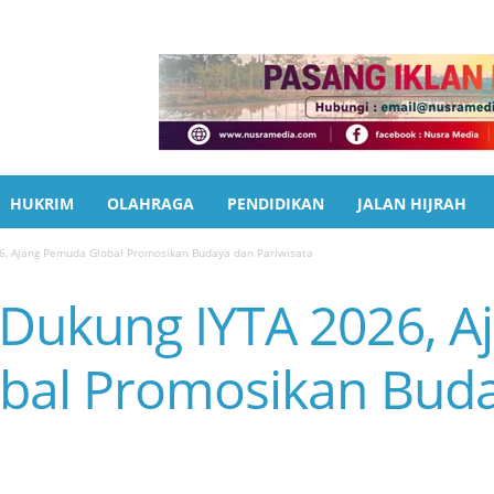
HUKRIM
OLAHRAGA
PENDIDIKAN
JALAN HIJRAH
, Ajang Pemuda Global Promosikan Budaya dan Pariwisata
ukung IYTA 2026, A
bal Promosikan Bud