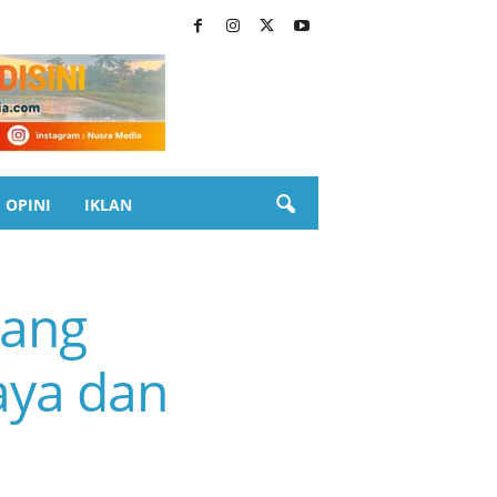
OPINI
IKLAN
jang
aya dan