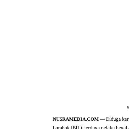
T
NUSRAMEDIA.COM —
Diduga kera
Lombok (BIL), terduga pelaku begal 