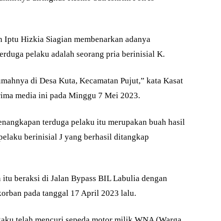
 Iptu Hizkia Siagian membenarkan adanya
erduga pelaku adalah seorang pria berinisial K.
rumahnya di Desa Kuta, Kecamatan Pujut,” kata Kasat
erima media ini pada Minggu 7 Mei 2023.
enangkapan terduga pelaku itu merupakan buah hasil
laku berinisial J yang berhasil ditangkap
 itu beraksi di Jalan Bypass BIL Labulia dengan
rban pada tanggal 17 April 2023 lalu.
ngaku telah mencuri sepeda motor milik WNA (Warga