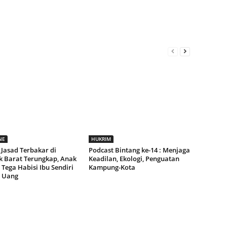
NE
HUKRIM
 Jasad Terbakar di
Podcast Bintang ke-14 : Menjaga
 Barat Terungkap, Anak
Keadilan, Ekologi, Penguatan
Tega Habisi Ibu Sendiri
Kampung-Kota
 Uang