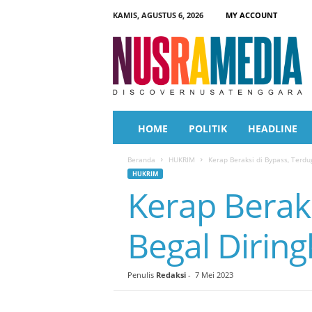
KAMIS, AGUSTUS 6, 2026
MY ACCOUNT
N
u
s
r
a
M
e
HOME
POLITIK
HEADLINE
d
i
Beranda
HUKRIM
Kerap Beraksi di Bypass, Terdu
a
HUKRIM
Kerap Berak
Begal Diring
Penulis
Redaksi
-
7 Mei 2023