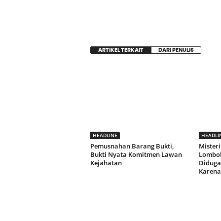
ARTIKEL TERKAIT
DARI PENULIS
HEADLINE
HEADLI
Pemusnahan Barang Bukti,
Misteri
Bukti Nyata Komitmen Lawan
Lombok
Kejahatan
Diduga 
Karena