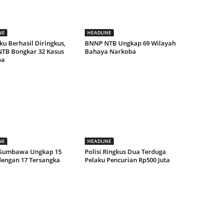
NE
HEADLINE
ku Berhasil Diringkus,
BNNP NTB Ungkap 69 Wilayah
NTB Bongkar 32 Kasus
Bahaya Narkoba
ba
NE
HEADLINE
 Sumbawa Ungkap 15
Polisi Ringkus Dua Terduga
dengan 17 Tersangka
Pelaku Pencurian Rp500 Juta