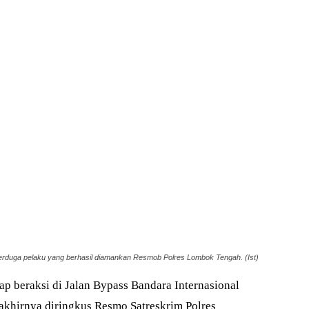
erduga pelaku yang berhasil diamankan Resmob Polres Lombok Tengah. (Ist)
p beraksi di Jalan Bypass Bandara Internasional
akhirnya diringkus Resmo Satreskrim Polres