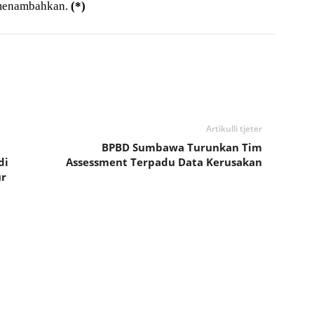
menambahkan.
(*)
Artikulli tjetër
BPBD Sumbawa Turunkan Tim
di
Assessment Terpadu Data Kerusakan
ur