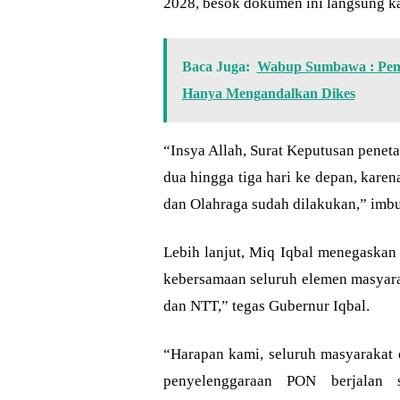
2028, besok dokumen ini langsung ka
Baca Juga:
Wabup Sumbawa : Pena
Hanya Mengandalkan Dikes
“Insya Allah, Surat Keputusan pene
dua hingga tiga hari ke depan, kar
dan Olahraga sudah dilakukan,” imb
Lebih lanjut, Miq Iqbal menegaskan
kebersamaan seluruh elemen masyara
dan NTT,” tegas Gubernur Iqbal.
“Harapan kami, seluruh masyarakat
penyelenggaraan PON berjalan 