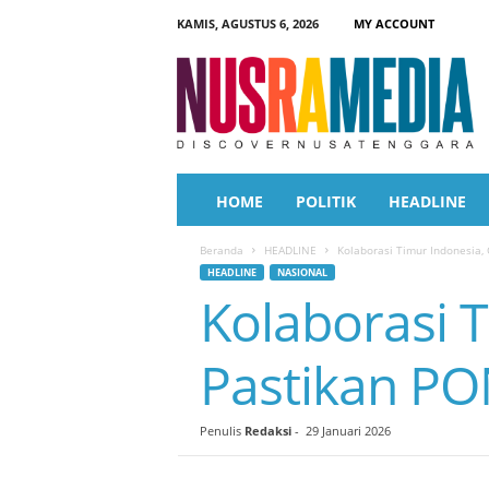
KAMIS, AGUSTUS 6, 2026
MY ACCOUNT
N
u
s
r
a
M
e
HOME
POLITIK
HEADLINE
d
i
Beranda
HEADLINE
Kolaborasi Timur Indonesia,
a
HEADLINE
NASIONAL
Kolaborasi 
Pastikan PO
Penulis
Redaksi
-
29 Januari 2026