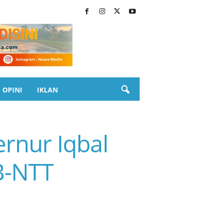
OPINI
IKLAN
rnur Iqbal
B-NTT