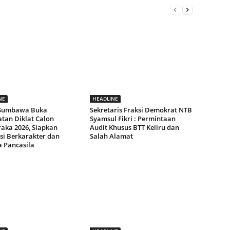
NE
HEADLINE
 Sumbawa Buka
Sekretaris Fraksi Demokrat NTB
tan Diklat Calon
Syamsul Fikri : Permintaan
raka 2026, Siapkan
Audit Khusus BTT Keliru dan
si Berkarakter dan
Salah Alamat
a Pancasila