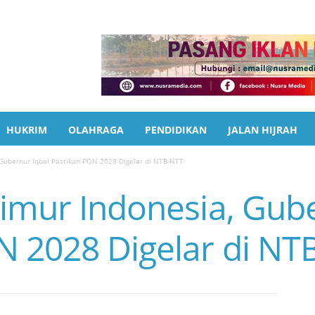
HUKRIM
OLAHRAGA
PENDIDIKAN
JALAN HIJRAH
 Gubernur Iqbal Pastikan PON 2028 Digelar di NTB-NTT
Timur Indonesia, Gube
N 2028 Digelar di NT