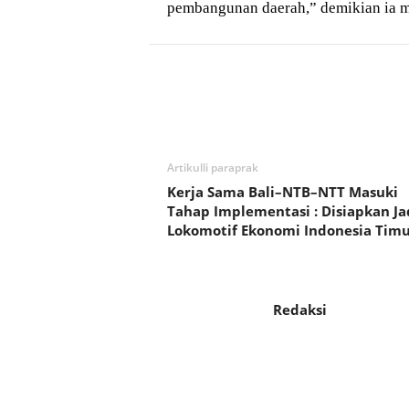
pembangunan daerah,” demikian ia 
Bagikan
Artikulli paraprak
Kerja Sama Bali–NTB–NTT Masuki
Tahap Implementasi : Disiapkan Ja
Lokomotif Ekonomi Indonesia Tim
Redaksi