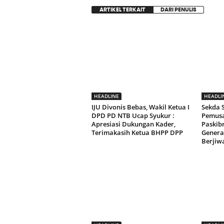
ARTIKEL TERKAIT
DARI PENULIS
HEADLINE
HEADLI
IJU Divonis Bebas, Wakil Ketua I
Sekda
DPD PD NTB Ucap Syukur :
Pemusa
Apresiasi Dukungan Kader,
Paskib
Terimakasih Ketua BHPP DPP
Genera
Berjiw