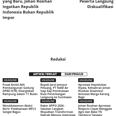
yang Baru, Johan Rosihan
Peserta Langsung
Ingatkan Republik
Diskualifikasi
Indonesia Bukan Republik
Impor
Redaksi
ARTIKEL TERKAIT
DARI PENULIS
HEADLINE
HEADLINE
HEADLINE
Pusat Ambil Alih
Bupati Jarot Jemput
Apresiasi Kepedulian
Pembangunan Gedung
Peluang, PT NAM Air
Nyata, Kehadiran Johan
DPRD NTB, Ditargetkan
Siap Kaji Pembukaan
Rosihan Disambut
Rampung dalam 11 Bulan
Rute Penerbangan
Antusias Warga Karang
Langsung ke Sumbawa
Bage
HEADLINE
HEADLINE
HEADLINE
Mendikdasmen Abdul
Raker APPSI 2026 :
Johan Rosihan Apresiasi
Mu’ti: Pelaksanaan MPLS
Satukan Langkah
Respons Cepat Manggala
Sangat Bagus
Wujudkan Transformasi
Agni dan Balai TN
Daerah Menuju Indonesia
Tambora Tangani