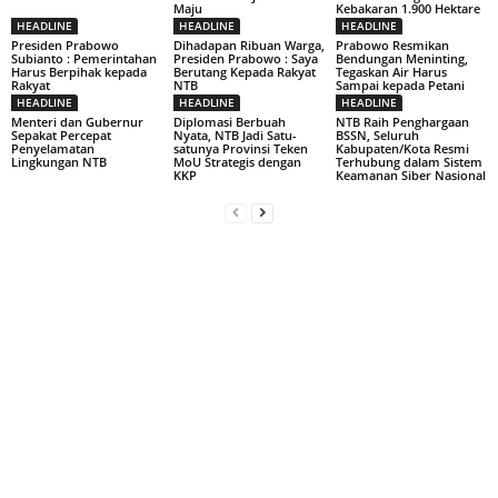
Maju
Kebakaran 1.900 Hektare
HEADLINE
HEADLINE
HEADLINE
Presiden Prabowo
Dihadapan Ribuan Warga,
Prabowo Resmikan
Subianto : Pemerintahan
Presiden Prabowo : Saya
Bendungan Meninting,
Harus Berpihak kepada
Berutang Kepada Rakyat
Tegaskan Air Harus
Rakyat
NTB
Sampai kepada Petani
HEADLINE
HEADLINE
HEADLINE
Menteri dan Gubernur
Diplomasi Berbuah
NTB Raih Penghargaan
Sepakat Percepat
Nyata, NTB Jadi Satu-
BSSN, Seluruh
Penyelamatan
satunya Provinsi Teken
Kabupaten/Kota Resmi
Lingkungan NTB
MoU Strategis dengan
Terhubung dalam Sistem
KKP
Keamanan Siber Nasional