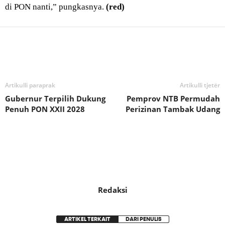
di PON nanti,” pungkasnya.
(red)
Bagikan
Artikulli paraprak
Artikulli tjetër
Gubernur Terpilih Dukung
Pemprov NTB Permudah
Penuh PON XXII 2028
Perizinan Tambak Udang
Redaksi
ARTIKEL TERKAIT
DARI PENULIS