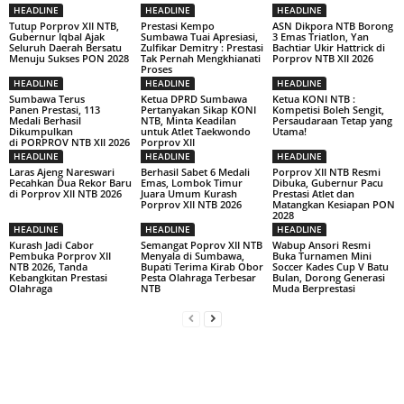
HEADLINE
HEADLINE
HEADLINE
Tutup Porprov XII NTB,
Prestasi Kempo
ASN Dikpora NTB Borong
Gubernur Iqbal Ajak
Sumbawa Tuai Apresiasi,
3 Emas Triatlon, Yan
Seluruh Daerah Bersatu
Zulfikar Demitry : Prestasi
Bachtiar Ukir Hattrick di
Menuju Sukses PON 2028
Tak Pernah Mengkhianati
Porprov NTB XII 2026
Proses
HEADLINE
HEADLINE
HEADLINE
Sumbawa Terus
Ketua DPRD Sumbawa
Ketua KONI NTB :
Panen Prestasi, 113
Pertanyakan Sikap KONI
Kompetisi Boleh Sengit,
Medali Berhasil
NTB, Minta Keadilan
Persaudaraan Tetap yang
Dikumpulkan
untuk Atlet Taekwondo
Utama!
di PORPROV NTB XII 2026
Porprov XII
HEADLINE
HEADLINE
HEADLINE
Laras Ajeng Nareswari
Berhasil Sabet 6 Medali
Porprov XII NTB Resmi
Pecahkan Dua Rekor Baru
Emas, Lombok Timur
Dibuka, Gubernur Pacu
di Porprov XII NTB 2026
Juara Umum Kurash
Prestasi Atlet dan
Porprov XII NTB 2026
Matangkan Kesiapan PON
2028
HEADLINE
HEADLINE
HEADLINE
Kurash Jadi Cabor
Semangat Poprov XII NTB
Wabup Ansori Resmi
Pembuka Porprov XII
Menyala di Sumbawa,
Buka Turnamen Mini
NTB 2026, Tanda
Bupati Terima Kirab Obor
Soccer Kades Cup V Batu
Kebangkitan Prestasi
Pesta Olahraga Terbesar
Bulan, Dorong Generasi
Olahraga
NTB
Muda Berprestasi