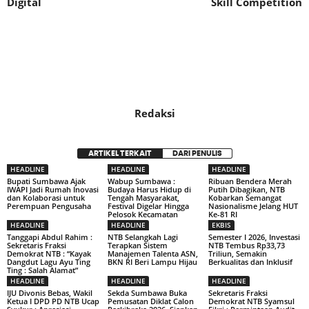
Digital
Skill Competition
Redaksi
ARTIKEL TERKAIT
DARI PENULIS
HEADLINE
HEADLINE
HEADLINE
Bupati Sumbawa Ajak
Wabup Sumbawa :
Ribuan Bendera Merah
IWAPI Jadi Rumah Inovasi
Budaya Harus Hidup di
Putih Dibagikan, NTB
dan Kolaborasi untuk
Tengah Masyarakat,
Kobarkan Semangat
Perempuan Pengusaha
Festival Digelar Hingga
Nasionalisme Jelang HUT
Pelosok Kecamatan
Ke-81 RI
HEADLINE
HEADLINE
EKBIS
Tanggapi Abdul Rahim :
NTB Selangkah Lagi
Semester I 2026, Investasi
Sekretaris Fraksi
Terapkan Sistem
NTB Tembus Rp33,73
Demokrat NTB : “Kayak
Manajemen Talenta ASN,
Triliun, Semakin
Dangdut Lagu Ayu Ting
BKN RI Beri Lampu Hijau
Berkualitas dan Inklusif
Ting : Salah Alamat”
HEADLINE
HEADLINE
HEADLINE
IJU Divonis Bebas, Wakil
Sekda Sumbawa Buka
Sekretaris Fraksi
Ketua I DPD PD NTB Ucap
Pemusatan Diklat Calon
Demokrat NTB Syamsul