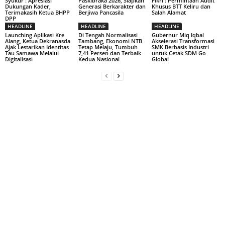
Syukur : Apresiasi
Paskibraka 2026, Siapkan
Fikri : Permintaan Audit
Dukungan Kader,
Generasi Berkarakter dan
Khusus BTT Keliru dan
Terimakasih Ketua BHPP
Berjiwa Pancasila
Salah Alamat
DPP
HEADLINE
HEADLINE
HEADLINE
Launching Aplikasi Kre
Di Tengah Normalisasi
Gubernur Miq Iqbal
Alang, Ketua Dekranasda
Tambang, Ekonomi NTB
Akselerasi Transformasi
Ajak Lestarikan Identitas
Tetap Melaju, Tumbuh
SMK Berbasis Industri
Tau Samawa Melalui
7,41 Persen dan Terbaik
untuk Cetak SDM Go
Digitalisasi
Kedua Nasional
Global