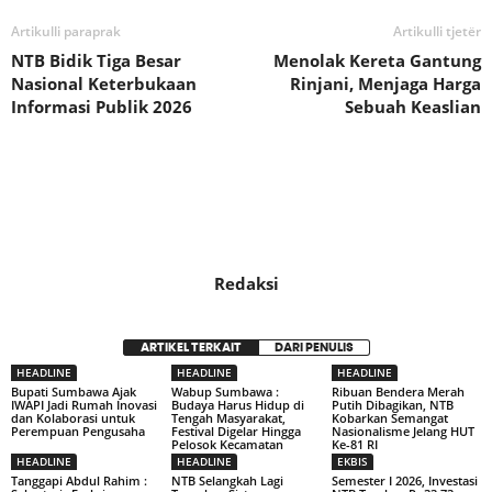
Artikulli paraprak
Artikulli tjetër
NTB Bidik Tiga Besar
Menolak Kereta Gantung
Nasional Keterbukaan
Rinjani, Menjaga Harga
Informasi Publik 2026
Sebuah Keaslian
Redaksi
ARTIKEL TERKAIT
DARI PENULIS
HEADLINE
HEADLINE
HEADLINE
Bupati Sumbawa Ajak
Wabup Sumbawa :
Ribuan Bendera Merah
IWAPI Jadi Rumah Inovasi
Budaya Harus Hidup di
Putih Dibagikan, NTB
dan Kolaborasi untuk
Tengah Masyarakat,
Kobarkan Semangat
Perempuan Pengusaha
Festival Digelar Hingga
Nasionalisme Jelang HUT
Pelosok Kecamatan
Ke-81 RI
HEADLINE
HEADLINE
EKBIS
Tanggapi Abdul Rahim :
NTB Selangkah Lagi
Semester I 2026, Investasi