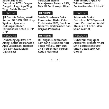
Sekretaris Fraksi
Terapkan Sistem
NTB Tembus Rp33,73
Demokrat NTB : “Kayak
Manajemen Talenta ASN,
Triliun, Semakin
Dangdut Lagu Ayu Ting
BKN RI Beri Lampu Hijau
Berkualitas dan Inklusif
Ting : Salah Alamat”
HEADLINE
HEADLINE
HEADLINE
IJU Divonis Bebas, Wakil
Sekda Sumbawa Buka
Sekretaris Fraksi
Ketua I DPD PD NTB Ucap
Pemusatan Diklat Calon
Demokrat NTB Syamsul
Syukur : Apresiasi
Paskibraka 2026, Siapkan
Fikri : Permintaan Audit
Dukungan Kader,
Generasi Berkarakter dan
Khusus BTT Keliru dan
Terimakasih Ketua BHPP
Berjiwa Pancasila
Salah Alamat
DPP
HEADLINE
HEADLINE
HEADLINE
Launching Aplikasi Kre
Di Tengah Normalisasi
Gubernur Miq Iqbal
Alang, Ketua Dekranasda
Tambang, Ekonomi NTB
Akselerasi Transformasi
Ajak Lestarikan Identitas
Tetap Melaju, Tumbuh
SMK Berbasis Industri
Tau Samawa Melalui
7,41 Persen dan Terbaik
untuk Cetak SDM Go
Digitalisasi
Kedua Nasional
Global