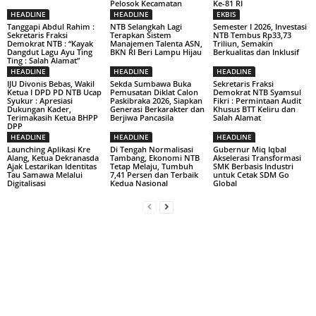
Pelosok Kecamatan
Ke-81 RI
HEADLINE
HEADLINE
EKBIS
Tanggapi Abdul Rahim :
NTB Selangkah Lagi
Semester I 2026, Investasi
Sekretaris Fraksi
Terapkan Sistem
NTB Tembus Rp33,73
Demokrat NTB : “Kayak
Manajemen Talenta ASN,
Triliun, Semakin
Dangdut Lagu Ayu Ting
BKN RI Beri Lampu Hijau
Berkualitas dan Inklusif
Ting : Salah Alamat”
HEADLINE
HEADLINE
HEADLINE
IJU Divonis Bebas, Wakil
Sekda Sumbawa Buka
Sekretaris Fraksi
Ketua I DPD PD NTB Ucap
Pemusatan Diklat Calon
Demokrat NTB Syamsul
Syukur : Apresiasi
Paskibraka 2026, Siapkan
Fikri : Permintaan Audit
Dukungan Kader,
Generasi Berkarakter dan
Khusus BTT Keliru dan
Terimakasih Ketua BHPP
Berjiwa Pancasila
Salah Alamat
DPP
HEADLINE
HEADLINE
HEADLINE
Launching Aplikasi Kre
Di Tengah Normalisasi
Gubernur Miq Iqbal
Alang, Ketua Dekranasda
Tambang, Ekonomi NTB
Akselerasi Transformasi
Ajak Lestarikan Identitas
Tetap Melaju, Tumbuh
SMK Berbasis Industri
Tau Samawa Melalui
7,41 Persen dan Terbaik
untuk Cetak SDM Go
Digitalisasi
Kedua Nasional
Global