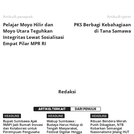
Artikulli paraprak
Artikulli tjetër
Pelajar Moyo Hilir dan
PKS Berbagi Kebahagiaan
Moyo Utara Teguhkan
di Tana Samawa
Integritas Lewat Sosialisasi
Empat Pilar MPR RI
Redaksi
ARTIKEL TERKAIT
DARI PENULIS
HEADLINE
HEADLINE
HEADLINE
Bupati Sumbawa Ajak
Wabup Sumbawa :
Ribuan Bendera Merah
IWAPI Jadi Rumah Inovasi
Budaya Harus Hidup di
Putih Dibagikan, NTB
dan Kolaborasi untuk
Tengah Masyarakat,
Kobarkan Semangat
Perempuan Pengusaha
Festival Digelar Hingga
Nasionalisme Jelang HUT