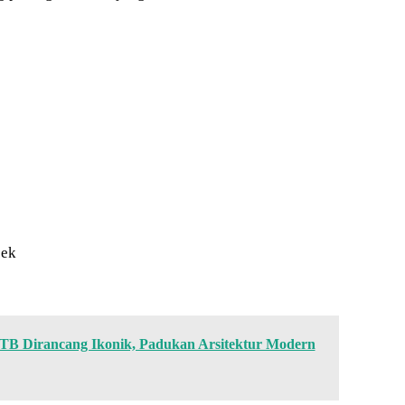
sek
 Dirancang Ikonik, Padukan Arsitektur Modern