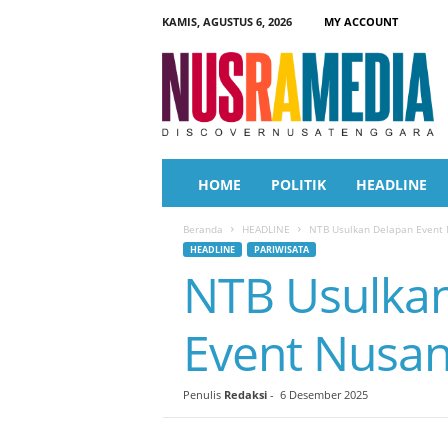
KAMIS, AGUSTUS 6, 2026
MY ACCOUNT
N
u
s
r
a
M
e
HOME
POLITIK
HEADLINE
d
i
Beranda
HEADLINE
NTB Usulkan Delapan Event 
a
HEADLINE
PARIWISATA
NTB Usulkan
Event Nusan
Penulis
Redaksi
-
6 Desember 2025