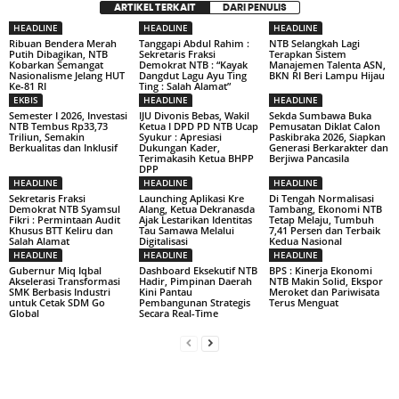
ARTIKEL TERKAIT
DARI PENULIS
HEADLINE
HEADLINE
HEADLINE
Ribuan Bendera Merah
Tanggapi Abdul Rahim :
NTB Selangkah Lagi
Putih Dibagikan, NTB
Sekretaris Fraksi
Terapkan Sistem
Kobarkan Semangat
Demokrat NTB : “Kayak
Manajemen Talenta ASN,
Nasionalisme Jelang HUT
Dangdut Lagu Ayu Ting
BKN RI Beri Lampu Hijau
Ke-81 RI
Ting : Salah Alamat”
EKBIS
HEADLINE
HEADLINE
Semester I 2026, Investasi
IJU Divonis Bebas, Wakil
Sekda Sumbawa Buka
NTB Tembus Rp33,73
Ketua I DPD PD NTB Ucap
Pemusatan Diklat Calon
Triliun, Semakin
Syukur : Apresiasi
Paskibraka 2026, Siapkan
Berkualitas dan Inklusif
Dukungan Kader,
Generasi Berkarakter dan
Terimakasih Ketua BHPP
Berjiwa Pancasila
DPP
HEADLINE
HEADLINE
HEADLINE
Sekretaris Fraksi
Launching Aplikasi Kre
Di Tengah Normalisasi
Demokrat NTB Syamsul
Alang, Ketua Dekranasda
Tambang, Ekonomi NTB
Fikri : Permintaan Audit
Ajak Lestarikan Identitas
Tetap Melaju, Tumbuh
Khusus BTT Keliru dan
Tau Samawa Melalui
7,41 Persen dan Terbaik
Salah Alamat
Digitalisasi
Kedua Nasional
HEADLINE
HEADLINE
HEADLINE
Gubernur Miq Iqbal
Dashboard Eksekutif NTB
BPS : Kinerja Ekonomi
Akselerasi Transformasi
Hadir, Pimpinan Daerah
NTB Makin Solid, Ekspor
SMK Berbasis Industri
Kini Pantau
Meroket dan Pariwisata
untuk Cetak SDM Go
Pembangunan Strategis
Terus Menguat
Global
Secara Real-Time