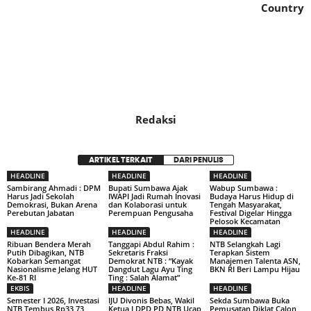
Country
Redaksi
ARTIKEL TERKAIT
DARI PENULIS
HEADLINE
HEADLINE
HEADLINE
Sambirang Ahmadi : DPM
Bupati Sumbawa Ajak
Wabup Sumbawa :
Harus Jadi Sekolah
IWAPI Jadi Rumah Inovasi
Budaya Harus Hidup di
Demokrasi, Bukan Arena
dan Kolaborasi untuk
Tengah Masyarakat,
Perebutan Jabatan
Perempuan Pengusaha
Festival Digelar Hingga
Pelosok Kecamatan
HEADLINE
HEADLINE
HEADLINE
Ribuan Bendera Merah
Tanggapi Abdul Rahim :
NTB Selangkah Lagi
Putih Dibagikan, NTB
Sekretaris Fraksi
Terapkan Sistem
Kobarkan Semangat
Demokrat NTB : “Kayak
Manajemen Talenta ASN,
Nasionalisme Jelang HUT
Dangdut Lagu Ayu Ting
BKN RI Beri Lampu Hijau
Ke-81 RI
Ting : Salah Alamat”
EKBIS
HEADLINE
HEADLINE
Semester I 2026, Investasi
IJU Divonis Bebas, Wakil
Sekda Sumbawa Buka
NTB Tembus Rp33,73
Ketua I DPD PD NTB Ucap
Pemusatan Diklat Calon