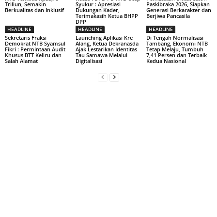
Triliun, Semakin
Syukur : Apresiasi
Paskibraka 2026, Siapkan
Berkualitas dan Inklusif
Dukungan Kader,
Generasi Berkarakter dan
Terimakasih Ketua BHPP
Berjiwa Pancasila
DPP
HEADLINE
HEADLINE
HEADLINE
Sekretaris Fraksi
Launching Aplikasi Kre
Di Tengah Normalisasi
Demokrat NTB Syamsul
Alang, Ketua Dekranasda
Tambang, Ekonomi NTB
Fikri : Permintaan Audit
Ajak Lestarikan Identitas
Tetap Melaju, Tumbuh
Khusus BTT Keliru dan
Tau Samawa Melalui
7,41 Persen dan Terbaik
Salah Alamat
Digitalisasi
Kedua Nasional