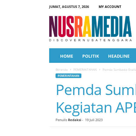
JUMAT, AGUSTUS 7, 2026
MY ACCOUNT
N
u
s
r
a
M
e
HOME
POLITIK
HEADLINE
d
i
Beranda
PEMERINTAHAN
Pemda Sumbawa Evalua
a
PEMERINTAHAN
Pemda Sumb
Kegiatan AP
Penulis
Redaksi
-
19 Juli 2023