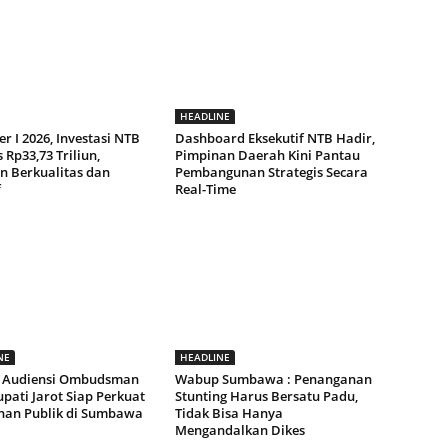
HEADLINE
r I 2026, Investasi NTB
Dashboard Eksekutif NTB Hadir,
Rp33,73 Triliun,
Pimpinan Daerah Kini Pantau
n Berkualitas dan
Pembangunan Strategis Secara
f
Real-Time
NE
HEADLINE
 Audiensi Ombudsman
Wabup Sumbawa : Penanganan
pati Jarot Siap Perkuat
Stunting Harus Bersatu Padu,
nan Publik di Sumbawa
Tidak Bisa Hanya
Mengandalkan Dikes