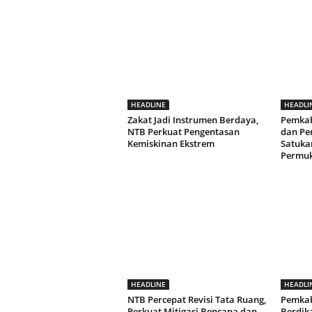
HEADLINE
HEADLI
Zakat Jadi Instrumen Berdaya,
Pemka
NTB Perkuat Pengentasan
dan Pe
Kemiskinan Ekstrem
Satuka
Permuk
HEADLINE
HEADLI
NTB Percepat Revisi Tata Ruang,
Pemka
Perkuat Mitigasi Bencana dan
Berdik