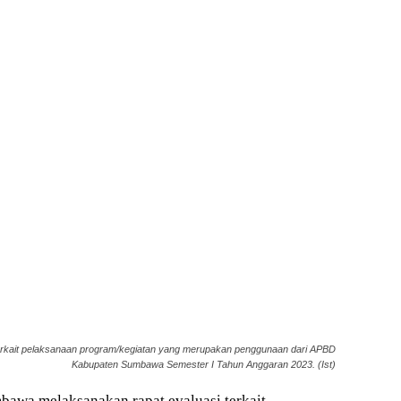
rkait pelaksanaan program/kegiatan yang merupakan penggunaan dari APBD
Kabupaten Sumbawa Semester I Tahun Anggaran 2023. (Ist)
awa melaksanakan rapat evaluasi terkait