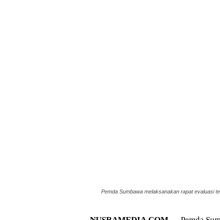
Pemda Sumbawa melaksanakan rapat evaluasi te
NUSRAMEDIA.COM —
Pemda Sumb