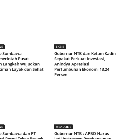
NE
EKBIS
b Sumbawa
Gubernur NTB dan Ketum Kadin
merintah Pusat
Sepakat Perkuat Investasi,
n Langkah Wujudkan
Anindya Apresiasi
iman Layak dan Sehat
Pertumbuhan Ekonomi 13,24
Persen
NE
HEADLINE
b Sumbawa dan PT
Gubernur NTB : APBD Harus
ari Resmi Teken Proyek
Jadi Instrumen Pembangunan