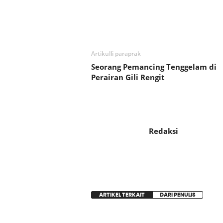
Bagikan
Artikulli paraprak
Seorang Pemancing Tenggelam di
Perairan Gili Rengit
Redaksi
ARTIKEL TERKAIT
DARI PENULIS