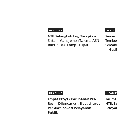
HEADLINE
EKBIS
NTB Selangkah Lagi Terapkan
Semeste
Sistem Manajemen Talenta ASN,
Tembus 
BKN RI Beri Lampu Hijau
Semaki
Inklusi
HEADLINE
HEADLI
Empat Proyek Perubahan PKN II
Terima
Resmi Diluncurkan, Bupati Jarot
NTB, Bu
Perkuat Inovasi Pelayanan
Pelaya
Publik