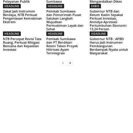
Pelayanan Publik
Sumbawa
Mengandalkan Dikes
HEADLINE
HEADLINE
EKBIS
Zakat Jadi Instrumen
Pemkab Sumbawa
Gubernur NTB dan
Berdaya, NTB Perkuat
dan Pemerintah Pusat
Ketum Kadin Sepakat
Pengentasan Kemiskinan
Satukan Langkah
Perkuat Investasi,
Ekstrem
Wujudkan
Anindya Apresiasi
Permukiman Layak dan
Pertumbuhan Ekonomi
Sehat
13,24 Persen
HEADLINE
HEADLINE
HEADLINE
NTB Percepat Revisi Tata
Pemkab Sumbawa
Gubernur NTB : APBD
Ruang, Perkuat Mitigasi
dan PT Berdikari
Harus Jadi Instrumen
Bencana dan Kepastian
Resmi Teken Proyek
Pembangunan
Investasi
Hilirisasi Ayam
Berdampak Nyata untuk
Terintegrasi
Masyarakat