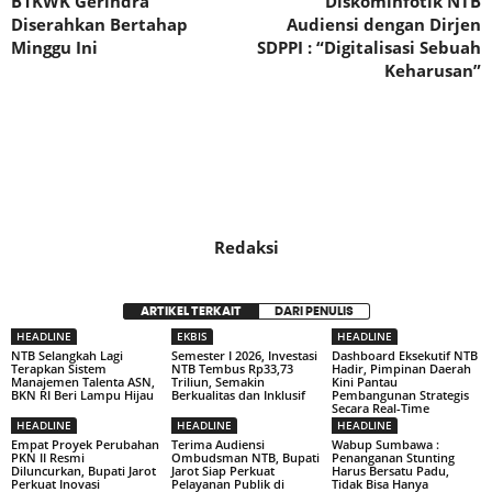
B1KWK Gerindra
Diskominfotik NTB
Diserahkan Bertahap
Audiensi dengan Dirjen
Minggu Ini
SDPPI : “Digitalisasi Sebuah
Keharusan”
Redaksi
ARTIKEL TERKAIT
DARI PENULIS
HEADLINE
EKBIS
HEADLINE
NTB Selangkah Lagi
Semester I 2026, Investasi
Dashboard Eksekutif NTB
Terapkan Sistem
NTB Tembus Rp33,73
Hadir, Pimpinan Daerah
Manajemen Talenta ASN,
Triliun, Semakin
Kini Pantau
BKN RI Beri Lampu Hijau
Berkualitas dan Inklusif
Pembangunan Strategis
Secara Real-Time
HEADLINE
HEADLINE
HEADLINE
Empat Proyek Perubahan
Terima Audiensi
Wabup Sumbawa :
PKN II Resmi
Ombudsman NTB, Bupati
Penanganan Stunting
Diluncurkan, Bupati Jarot
Jarot Siap Perkuat
Harus Bersatu Padu,
Perkuat Inovasi
Pelayanan Publik di
Tidak Bisa Hanya