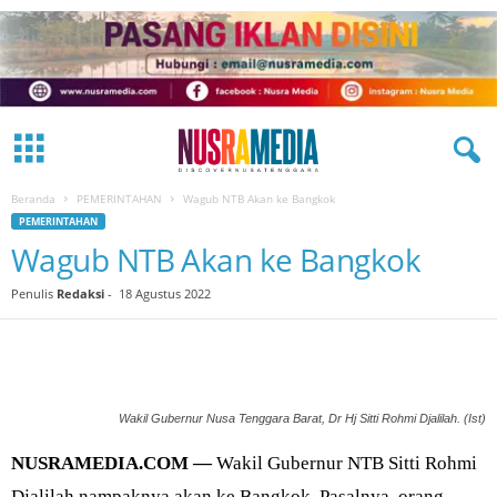
Beranda
PEMERINTAHAN
Wagub NTB Akan ke Bangkok
PEMERINTAHAN
Wagub NTB Akan ke Bangkok
Penulis
Redaksi
-
18 Agustus 2022
Wakil Gubernur Nusa Tenggara Barat, Dr Hj Sitti Rohmi Djalilah. (Ist)
NUSRAMEDIA.COM —
Wakil Gubernur NTB Sitti Rohmi
Djalilah nampaknya akan ke Bangkok. Pasalnya, orang