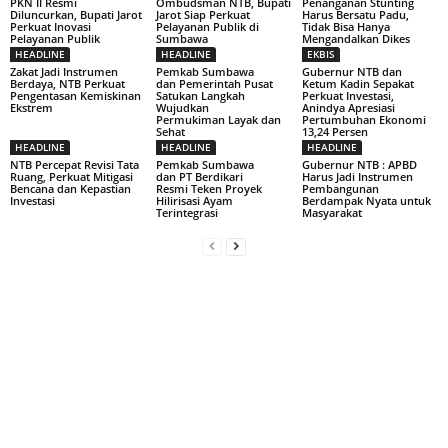
PKN II Resmi
Ombudsman NTB, Bupati
Penanganan Stunting
Diluncurkan, Bupati Jarot
Jarot Siap Perkuat
Harus Bersatu Padu,
Perkuat Inovasi
Pelayanan Publik di
Tidak Bisa Hanya
Pelayanan Publik
Sumbawa
Mengandalkan Dikes
HEADLINE
HEADLINE
EKBIS
Zakat Jadi Instrumen
Pemkab Sumbawa
Gubernur NTB dan
Berdaya, NTB Perkuat
dan Pemerintah Pusat
Ketum Kadin Sepakat
Pengentasan Kemiskinan
Satukan Langkah
Perkuat Investasi,
Ekstrem
Wujudkan
Anindya Apresiasi
Permukiman Layak dan
Pertumbuhan Ekonomi
Sehat
13,24 Persen
HEADLINE
HEADLINE
HEADLINE
NTB Percepat Revisi Tata
Pemkab Sumbawa
Gubernur NTB : APBD
Ruang, Perkuat Mitigasi
dan PT Berdikari
Harus Jadi Instrumen
Bencana dan Kepastian
Resmi Teken Proyek
Pembangunan
Investasi
Hilirisasi Ayam
Berdampak Nyata untuk
Terintegrasi
Masyarakat