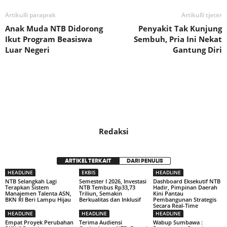
Artikulli paraprak
Artikulli tjetër
Anak Muda NTB Didorong
Penyakit Tak Kunjung
Ikut Program Beasiswa
Sembuh, Pria Ini Nekat
Luar Negeri
Gantung Diri
Redaksi
ARTIKEL TERKAIT
DARI PENULIS
HEADLINE
EKBIS
HEADLINE
NTB Selangkah Lagi
Semester I 2026, Investasi
Dashboard Eksekutif NTB
Terapkan Sistem
NTB Tembus Rp33,73
Hadir, Pimpinan Daerah
Manajemen Talenta ASN,
Triliun, Semakin
Kini Pantau
BKN RI Beri Lampu Hijau
Berkualitas dan Inklusif
Pembangunan Strategis
Secara Real-Time
HEADLINE
HEADLINE
HEADLINE
Empat Proyek Perubahan
Terima Audiensi
Wabup Sumbawa :