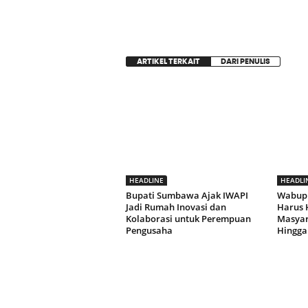
ARTIKEL TERKAIT
DARI PENULIS
HEADLINE
HEADLI
Bupati Sumbawa Ajak IWAPI
Wabup
Jadi Rumah Inovasi dan
Harus 
Kolaborasi untuk Perempuan
Masyara
Pengusaha
Hingga