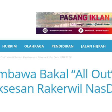
HUKRIM
OLAHRAGA
PENDIDIKAN
JALAN HIJRAH
 Out” Kawal Penuh Kesuksesan Rakerwil NasDem NTB 2026
awa Bakal “All Out
ksesan Rakerwil Na