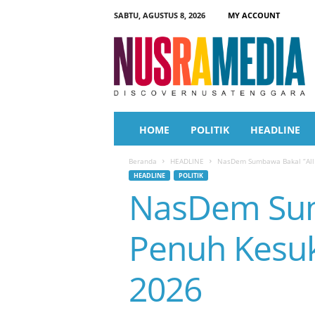
SABTU, AGUSTUS 8, 2026
MY ACCOUNT
N
u
s
r
a
M
e
HOME
POLITIK
HEADLINE
d
i
Beranda
HEADLINE
NasDem Sumbawa Bakal “All
a
HEADLINE
POLITIK
NasDem Sumb
Penuh Kesu
2026