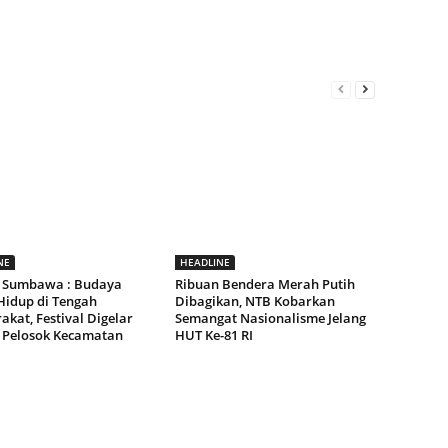
NE
HEADLINE
 Sumbawa : Budaya
Ribuan Bendera Merah Putih
Hidup di Tengah
Dibagikan, NTB Kobarkan
kat, Festival Digelar
Semangat Nasionalisme Jelang
 Pelosok Kecamatan
HUT Ke-81 RI