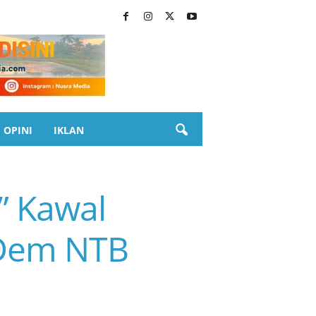
OPINI
IKLAN
” Kawal
sDem NTB