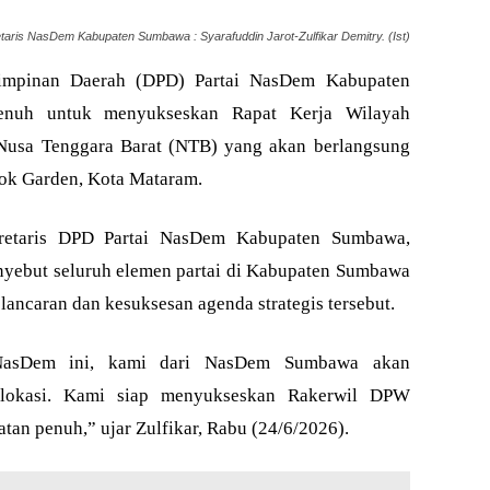
taris NasDem Kabupaten Sumbawa : Syarafuddin Jarot-Zulfikar Demitry. (Ist)
pinan Daerah (DPD) Partai NasDem Kabupaten
enuh untuk menyukseskan Rapat Kerja Wilayah
 Nusa Tenggara Barat (NTB) yang akan berlangsung
ok Garden, Kota Mataram.
kretaris DPD Partai NasDem Kabupaten Sumbawa,
enyebut seluruh elemen partai di Kabupaten Sumbawa
ncaran dan kesuksesan agenda strategis tersebut.
NasDem ini, kami dari NasDem Sumbawa akan
lokasi. Kami siap menyukseskan Rakerwil DPW
n penuh,” ujar Zulfikar, Rabu (24/6/2026).