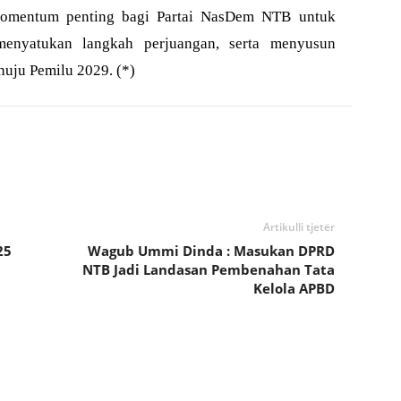
 momentum penting bagi Partai NasDem NTB untuk
 menyatukan langkah perjuangan, serta menyusun
enuju Pemilu 2029. (*)
Artikulli tjetër
25
Wagub Ummi Dinda : Masukan DPRD
NTB Jadi Landasan Pembenahan Tata
Kelola APBD