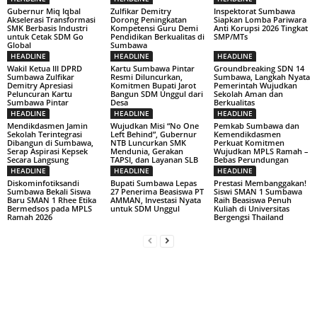
Gubernur Miq Iqbal
Zulfikar Demitry
Inspektorat Sumbawa
Akselerasi Transformasi
Dorong Peningkatan
Siapkan Lomba Pariwara
SMK Berbasis Industri
Kompetensi Guru Demi
Anti Korupsi 2026 Tingkat
untuk Cetak SDM Go
Pendidikan Berkualitas di
SMP/MTs
Global
Sumbawa
HEADLINE
HEADLINE
HEADLINE
Wakil Ketua III DPRD
Kartu Sumbawa Pintar
Groundbreaking SDN 14
Sumbawa Zulfikar
Resmi Diluncurkan,
Sumbawa, Langkah Nyata
Demitry Apresiasi
Komitmen Bupati Jarot
Pemerintah Wujudkan
Peluncuran Kartu
Bangun SDM Unggul dari
Sekolah Aman dan
Sumbawa Pintar
Desa
Berkualitas
HEADLINE
HEADLINE
HEADLINE
Mendikdasmen Jamin
Wujudkan Misi “No One
Pemkab Sumbawa dan
Sekolah Terintegrasi
Left Behind”, Gubernur
Kemendikdasmen
Dibangun di Sumbawa,
NTB Luncurkan SMK
Perkuat Komitmen
Serap Aspirasi Kepsek
Mendunia, Gerakan
Wujudkan MPLS Ramah –
Secara Langsung
TAPSI, dan Layanan SLB
Bebas Perundungan
HEADLINE
HEADLINE
HEADLINE
Diskominfotiksandi
Bupati Sumbawa Lepas
Prestasi Membanggakan!
Sumbawa Bekali Siswa
27 Penerima Beasiswa PT
Siswi SMAN 1 Sumbawa
Baru SMAN 1 Rhee Etika
AMMAN, Investasi Nyata
Raih Beasiswa Penuh
Bermedsos pada MPLS
untuk SDM Unggul
Kuliah di Universitas
Ramah 2026
Bergengsi Thailand