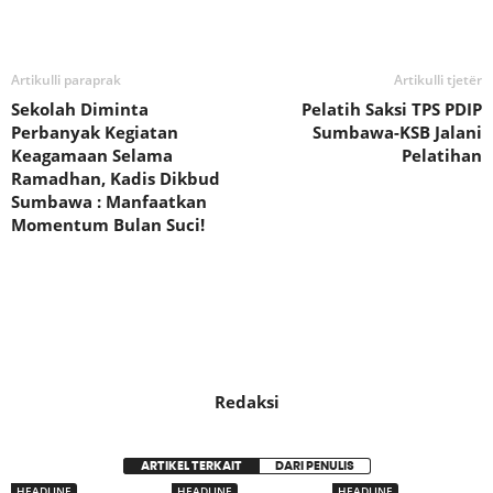
Bagikan
Artikulli paraprak
Artikulli tjetër
Sekolah Diminta
Pelatih Saksi TPS PDIP
Perbanyak Kegiatan
Sumbawa-KSB Jalani
Keagamaan Selama
Pelatihan
Ramadhan, Kadis Dikbud
Sumbawa : Manfaatkan
Momentum Bulan Suci!
Redaksi
ARTIKEL TERKAIT
DARI PENULIS
HEADLINE
HEADLINE
HEADLINE