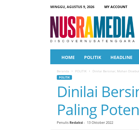
MINGGU, AGUSTUS 9, 2026
MY ACCOUNT
N
u
s
r
a
M
e
HOME
POLITIK
HEADLINE
d
i
Beranda
POLITIK
Dinilai Bersinar, Mohan Disebu
a
POLITIK
Dinilai Ber
Paling Poten
Penulis
Redaksi
-
13 Oktober 2022