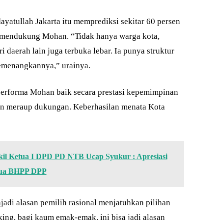
dayatullah Jakarta itu memprediksi sekitar 60 persen
 mendukung Mohan. “Tidak hanya warga kota,
daerah lain juga terbuka lebar. Ia punya struktur
memenangkannya,” urainya.
performa Mohan baik secara prestasi kepemimpinan
n meraup dukungan. Keberhasilan menata Kota
kil Ketua I DPD PD NTB Ucap Syukur : Apresiasi
tua BHPP DPP
adi alasan pemilih rasional menjatuhkan pilihan
ng, bagi kaum emak-emak, ini bisa jadi alasan