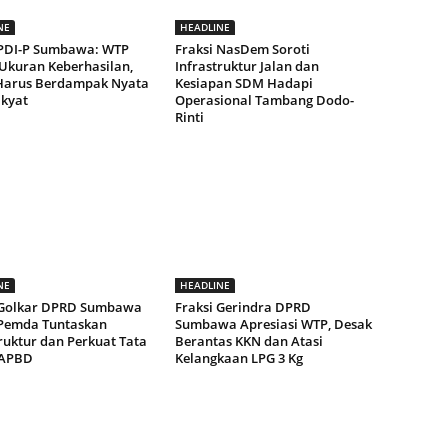
NE
HEADLINE
 PDI-P Sumbawa: WTP
Fraksi NasDem Soroti
Ukuran Keberhasilan,
Infrastruktur Jalan dan
arus Berdampak Nyata
Kesiapan SDM Hadapi
akyat
Operasional Tambang Dodo-
Rinti
NE
HEADLINE
 Golkar DPRD Sumbawa
Fraksi Gerindra DPRD
Pemda Tuntaskan
Sumbawa Apresiasi WTP, Desak
ruktur dan Perkuat Tata
Berantas KKN dan Atasi
 APBD
Kelangkaan LPG 3 Kg