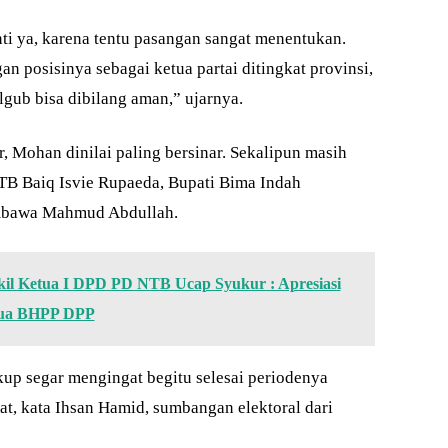
ti ya, karena tentu pasangan sangat menentukan.
n posisinya sebagai ketua partai ditingkat provinsi,
ilgub bisa dibilang aman,” ujarnya.
r, Mohan dinilai paling bersinar. Sekalipun masih
TB Baiq Isvie Rupaeda, Bupati Bima Indah
umbawa Mahmud Abdullah.
kil Ketua I DPD PD NTB Ucap Syukur : Apresiasi
tua BHPP DPP
ukup segar mengingat begitu selesai periodenya
at, kata Ihsan Hamid, sumbangan elektoral dari