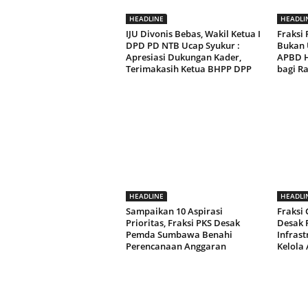
HEADLINE
HEADLI
IJU Divonis Bebas, Wakil Ketua I
Fraksi
DPD PD NTB Ucap Syukur :
Bukan 
Apresiasi Dukungan Kader,
APBD H
Terimakasih Ketua BHPP DPP
bagi R
HEADLINE
HEADLI
Sampaikan 10 Aspirasi
Fraksi
Prioritas, Fraksi PKS Desak
Desak 
Pemda Sumbawa Benahi
Infrast
Perencanaan Anggaran
Kelola