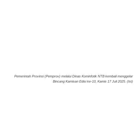
Pemerintah Provinsi (Pemprov) melalui Dinas Kominfotik NTB kembali menggelar
Bincang Kamisan Edisi ke-10, Kamis 17 Juli 2025. (Ist)