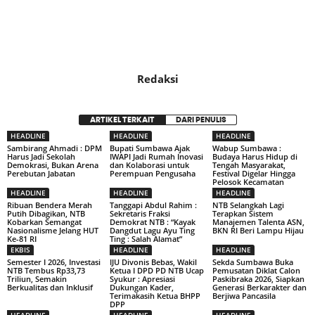
Redaksi
ARTIKEL TERKAIT
DARI PENULIS
HEADLINE
HEADLINE
HEADLINE
Sambirang Ahmadi : DPM
Bupati Sumbawa Ajak
Wabup Sumbawa :
Harus Jadi Sekolah
IWAPI Jadi Rumah Inovasi
Budaya Harus Hidup di
Demokrasi, Bukan Arena
dan Kolaborasi untuk
Tengah Masyarakat,
Perebutan Jabatan
Perempuan Pengusaha
Festival Digelar Hingga
Pelosok Kecamatan
HEADLINE
HEADLINE
HEADLINE
Ribuan Bendera Merah
Tanggapi Abdul Rahim :
NTB Selangkah Lagi
Putih Dibagikan, NTB
Sekretaris Fraksi
Terapkan Sistem
Kobarkan Semangat
Demokrat NTB : “Kayak
Manajemen Talenta ASN,
Nasionalisme Jelang HUT
Dangdut Lagu Ayu Ting
BKN RI Beri Lampu Hijau
Ke-81 RI
Ting : Salah Alamat”
EKBIS
HEADLINE
HEADLINE
Semester I 2026, Investasi
IJU Divonis Bebas, Wakil
Sekda Sumbawa Buka
NTB Tembus Rp33,73
Ketua I DPD PD NTB Ucap
Pemusatan Diklat Calon
Triliun, Semakin
Syukur : Apresiasi
Paskibraka 2026, Siapkan
Berkualitas dan Inklusif
Dukungan Kader,
Generasi Berkarakter dan
Terimakasih Ketua BHPP
Berjiwa Pancasila
DPP
HEADLINE
HEADLINE
HEADLINE