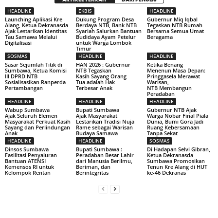
HEADLINE
EKBIS
HEADLINE
Launching Aplikasi Kre
Dukung Program Desa
Gubernur Miq Iqbal
Alang, Ketua Dekranasda
Berdaya NTB, Bank NTB
Tegaskan NTB Rumah
Ajak Lestarikan Identitas
Syariah Salurkan Bantuan
Bersama Semua Umat
Tau Samawa Melalui
Budidaya Ayam Petelur
Beragama
Digitalisasi
untuk Warga Lombok
Timur
SOSMAS
HEADLINE
HEADLINE
Sasar Sejumlah Titik di
HAN 2026 : Gubernur
Ketika Benang
Sumbawa, Ketua Komisi
NTB Tegaskan
Menenun Masa Depan:
III DPRD NTB
Kasih Sayang Orang
Pringgasela Merawat
Sosialisasikan Ranperda
Tua adalah Hak
Warisan,
Pertambangan
Terbesar Anak
NTB Membangun
Peradaban
HEADLINE
HEADLINE
HEADLINE
Wabup Sumbawa
Bupati Sumbawa
Gubernur NTB Ajak
Ajak Seluruh Elemen
Ajak Masyarakat
Warga Nobar Final Piala
Masyarakat Perkuat Kasih
Lestarikan Tradisi Nuja
Dunia, Bumi Gora Jadi
Sayang dan Perlindungan
Rame sebagai Warisan
Ruang Kebersamaan
Anak
Budaya Samawa
Tanpa Sekat
HEADLINE
HEADLINE
SOSMAS
Dinsos Sumbawa
Bupati Sumbawa :
Di Hadapan Selvi Gibran,
Fasilitasi Penyaluran
Peradaban Besar Lahir
Ketua Dekranasda
Bantuan ATENSI
dari Manusia Berilmu,
Sumbawa Promosikan
Kemensos RI untuk
Beriman, dan
Tenun Kre Alang di HUT
Kelompok Rentan
Berintegritas
ke-46 Dekranas