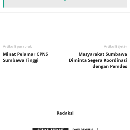
Bagikan
Artikulli paraprak
Artikulli tjetër
Minat Pelamar CPNS
Masyarakat Sumbawa
Sumbawa Tinggi
Diminta Segera Koordinasi
dengan Pemdes
Redaksi
ARTIKEL TERKAIT
DARI PENULIS