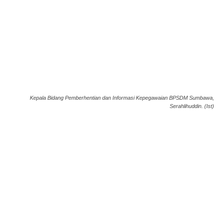
Kepala Bidang Pemberhentian dan Informasi Kepegawaian BPSDM Sumbawa,
Serahlihuddin. (Ist)