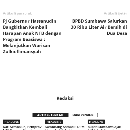
Artikulli paraprak
Artikulli tjetër
Pj Gubernur Hassanudin
BPBD Sumbawa Salurkan
Bangkitkan Kembali
30 Ribu Liter Air Bersih di
Harapan Anak NTB dengan
Dua Desa
Program Beasiswa :
Melanjutkan Warisan
Zulkieflimansyah
Redaksi
ARTIKEL TERKAIT
DARI PENULIS
HEADLINE
HEADLINE
HEADLINE
Dari Sembalun, Pemprov
Sambirang Ahmadi : DPM
Bupati Sumbawa Ajak