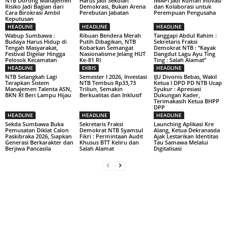
NTB Dorong Manajemen
Harus Jadi Sekolah
IWAPI Jadi Rumah Inovasi
Risiko Jadi Bagian dari
Demokrasi, Bukan Arena
dan Kolaborasi untuk
Cara Birokrasi Ambil
Perebutan Jabatan
Perempuan Pengusaha
Keputusan
HEADLINE
HEADLINE
HEADLINE
Wabup Sumbawa :
Ribuan Bendera Merah
Tanggapi Abdul Rahim :
Budaya Harus Hidup di
Putih Dibagikan, NTB
Sekretaris Fraksi
Tengah Masyarakat,
Kobarkan Semangat
Demokrat NTB : “Kayak
Festival Digelar Hingga
Nasionalisme Jelang HUT
Dangdut Lagu Ayu Ting
Pelosok Kecamatan
Ke-81 RI
Ting : Salah Alamat”
HEADLINE
EKBIS
HEADLINE
NTB Selangkah Lagi
Semester I 2026, Investasi
IJU Divonis Bebas, Wakil
Terapkan Sistem
NTB Tembus Rp33,73
Ketua I DPD PD NTB Ucap
Manajemen Talenta ASN,
Triliun, Semakin
Syukur : Apresiasi
BKN RI Beri Lampu Hijau
Berkualitas dan Inklusif
Dukungan Kader,
Terimakasih Ketua BHPP
DPP
HEADLINE
HEADLINE
HEADLINE
Sekda Sumbawa Buka
Sekretaris Fraksi
Launching Aplikasi Kre
Pemusatan Diklat Calon
Demokrat NTB Syamsul
Alang, Ketua Dekranasda
Paskibraka 2026, Siapkan
Fikri : Permintaan Audit
Ajak Lestarikan Identitas
Generasi Berkarakter dan
Khusus BTT Keliru dan
Tau Samawa Melalui
Berjiwa Pancasila
Salah Alamat
Digitalisasi