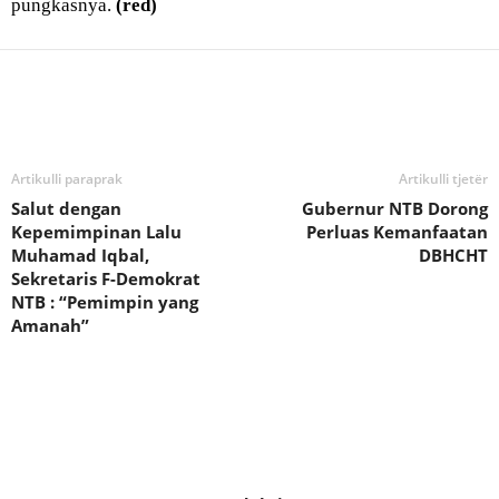
pungkasnya.
(red)
Bagikan
Artikulli paraprak
Artikulli tjetër
Salut dengan
Gubernur NTB Dorong
Kepemimpinan Lalu
Perluas Kemanfaatan
Muhamad Iqbal,
DBHCHT
Sekretaris F-Demokrat
NTB : “Pemimpin yang
Amanah”