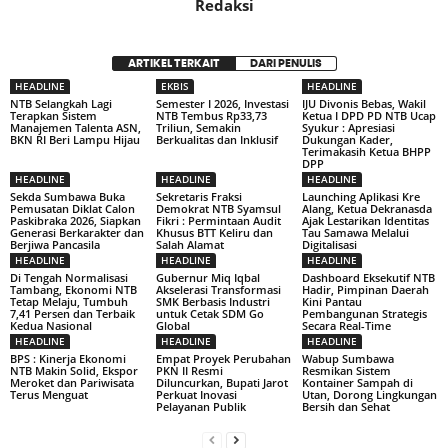
Redaksi
ARTIKEL TERKAIT
DARI PENULIS
HEADLINE
EKBIS
HEADLINE
NTB Selangkah Lagi
Semester I 2026, Investasi
IJU Divonis Bebas, Wakil
Terapkan Sistem
NTB Tembus Rp33,73
Ketua I DPD PD NTB Ucap
Manajemen Talenta ASN,
Triliun, Semakin
Syukur : Apresiasi
BKN RI Beri Lampu Hijau
Berkualitas dan Inklusif
Dukungan Kader,
Terimakasih Ketua BHPP
DPP
HEADLINE
HEADLINE
HEADLINE
Sekda Sumbawa Buka
Sekretaris Fraksi
Launching Aplikasi Kre
Pemusatan Diklat Calon
Demokrat NTB Syamsul
Alang, Ketua Dekranasda
Paskibraka 2026, Siapkan
Fikri : Permintaan Audit
Ajak Lestarikan Identitas
Generasi Berkarakter dan
Khusus BTT Keliru dan
Tau Samawa Melalui
Berjiwa Pancasila
Salah Alamat
Digitalisasi
HEADLINE
HEADLINE
HEADLINE
Di Tengah Normalisasi
Gubernur Miq Iqbal
Dashboard Eksekutif NTB
Tambang, Ekonomi NTB
Akselerasi Transformasi
Hadir, Pimpinan Daerah
Tetap Melaju, Tumbuh
SMK Berbasis Industri
Kini Pantau
7,41 Persen dan Terbaik
untuk Cetak SDM Go
Pembangunan Strategis
Kedua Nasional
Global
Secara Real-Time
HEADLINE
HEADLINE
HEADLINE
BPS : Kinerja Ekonomi
Empat Proyek Perubahan
Wabup Sumbawa
NTB Makin Solid, Ekspor
PKN II Resmi
Resmikan Sistem
Meroket dan Pariwisata
Diluncurkan, Bupati Jarot
Kontainer Sampah di
Terus Menguat
Perkuat Inovasi
Utan, Dorong Lingkungan
Pelayanan Publik
Bersih dan Sehat