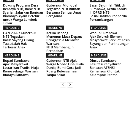
Dukung Program Desa
Gubernur Miq Iqbal
Sasar Sejumlah Titik di
Berdaya NTB, Bank NTB
Tegaskan NTB Rumah
Sumbawa, Ketua Komisi
Syariah Salurkan Bantuan
Bersama Semua Umat
III DPRD NTB
Budidaya Ayam Petelur
Beragama
Sosialisasikan Ranperda
untuk Warga Lombok
Pertambangan
Timur
HEADLINE
HEADLINE
HEADLINE
HAN 2026 : Gubernur
Ketika Benang
Wabup Sumbawa
NTB Tegaskan
Menenun Masa Depan:
Ajak Seluruh Elemen
Kasih Sayang Orang
Pringgasela Merawat
Masyarakat Perkuat Kasih
Tua adalah Hak
Warisan,
Sayang dan Perlindungan
Terbesar Anak
NTB Membangun
Anak
Peradaban
HEADLINE
HEADLINE
HEADLINE
Bupati Sumbawa
Gubernur NTB Ajak
Dinsos Sumbawa
Ajak Masyarakat
Warga Nobar Final Piala
Fasilitasi Penyaluran
Lestarikan Tradisi Nuja
Dunia, Bumi Gora Jadi
Bantuan ATENSI
Rame sebagai Warisan
Ruang Kebersamaan
Kemensos RI untuk
Budaya Samawa
Tanpa Sekat
Kelompok Rentan