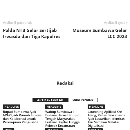
Bagikan
Artikulli paraprak
Artikulli tjetër
Polda NTB Gelar Sertijab
Museum Sumbawa Gelar
Irwasda dan Tiga Kapolres
LCC 2023
Redaksi
ARTIKEL TERKAIT
DARI PENULIS
HEADLINE
HEADLINE
HEADLINE
Bupati Sumbawa Ajak
Wabup Sumbawa :
Launching Aplikasi Kre
IWAPI Jadi Rumah Inovasi
Budaya Harus Hidup di
Alang, Ketua Dekranasda
dan Kolaborasi untuk
Tengah Masyarakat,
Ajak Lestarikan Identitas
Perempuan Pengusaha
Festival Digelar Hingga
Tau Samawa Melalui
Pelosok Kecamatan
Digitalisasi
EKBIS
HEADLINE
SOSMAS