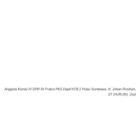
Anggota Komisi IV DPR RI Fraksi PKS Dapil NTB 1 Pulau Sumbawa, H. Johan Rosihan,
ST (HJR/JR). (Ist)