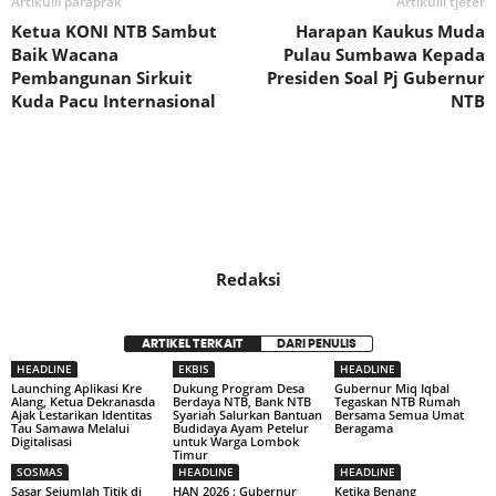
Artikulli paraprak
Artikulli tjetër
Ketua KONI NTB Sambut
Harapan Kaukus Muda
Baik Wacana
Pulau Sumbawa Kepada
Pembangunan Sirkuit
Presiden Soal Pj Gubernur
Kuda Pacu Internasional
NTB
Redaksi
ARTIKEL TERKAIT
DARI PENULIS
HEADLINE
EKBIS
HEADLINE
Launching Aplikasi Kre
Dukung Program Desa
Gubernur Miq Iqbal
Alang, Ketua Dekranasda
Berdaya NTB, Bank NTB
Tegaskan NTB Rumah
Ajak Lestarikan Identitas
Syariah Salurkan Bantuan
Bersama Semua Umat
Tau Samawa Melalui
Budidaya Ayam Petelur
Beragama
Digitalisasi
untuk Warga Lombok
Timur
SOSMAS
HEADLINE
HEADLINE
Sasar Sejumlah Titik di
HAN 2026 : Gubernur
Ketika Benang