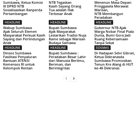
Sumbawa, Ketua Komisi
NTB Tegaskan
Menenun Masa Depan:
III DPRD NTB
Kasih Sayang Orang
Pringgasela Merawat
Sosialisasikan Ranperda
Tua adalah Hak
Warisan,
Pertambangan
Terbesar Anak
NTB Membangun
Peradaban
HEADLINE
HEADLINE
HEADLINE
Wabup Sumbawa
Bupati Sumbawa
Gubernur NTB Ajak
Ajak Seluruh Elemen
Ajak Masyarakat
Warga Nobar Final Piala
Masyarakat Perkuat Kasih
Lestarikan Tradisi Nuja
Dunia, Bumi Gora Jadi
Sayang dan Perlindungan
Rame sebagai Warisan
Ruang Kebersamaan
Anak
Budaya Samawa
Tanpa Sekat
HEADLINE
HEADLINE
SOSMAS
Dinsos Sumbawa
Bupati Sumbawa :
Di Hadapan Selvi Gibran,
Fasilitasi Penyaluran
Peradaban Besar Lahir
Ketua Dekranasda
Bantuan ATENSI
dari Manusia Berilmu,
Sumbawa Promosikan
Kemensos RI untuk
Beriman, dan
Tenun Kre Alang di HUT
Kelompok Rentan
Berintegritas
ke-46 Dekranas