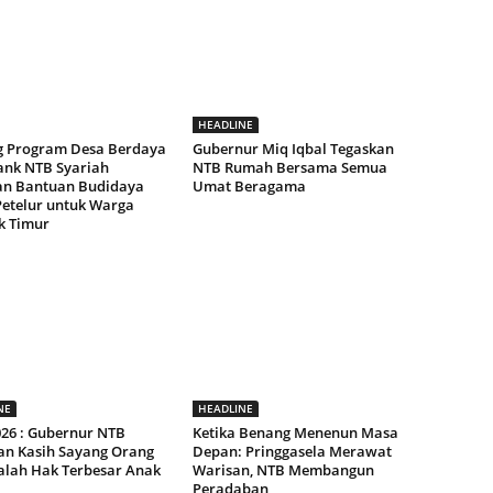
HEADLINE
 Program Desa Berdaya
Gubernur Miq Iqbal Tegaskan
ank NTB Syariah
NTB Rumah Bersama Semua
an Bantuan Budidaya
Umat Beragama
etelur untuk Warga
 Timur
NE
HEADLINE
26 : Gubernur NTB
Ketika Benang Menenun Masa
an Kasih Sayang Orang
Depan: Pringgasela Merawat
alah Hak Terbesar Anak
Warisan, NTB Membangun
Peradaban