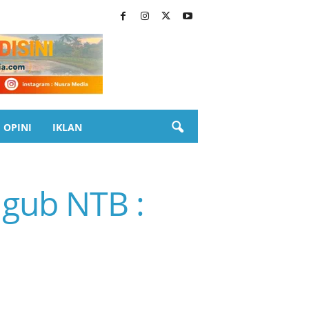
OPINI
IKLAN
agub NTB :