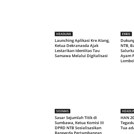
HEADLINE
EKBIS
Launching Aplikasi Kre Alang,
Dukung
Ketua Dekranasda Ajak
NTB, B
Lestarikan Identitas Tau
Salurk
Samawa Melalui Digitalisasi
Ayam P
Lombok
SOSMAS
HEADLI
Sasar Sejumlah Titik di
HAN 20
Sumbawa, Ketua Komisi III
Tegask
DPRD NTB Sosialisasikan
Tua ad
Ranperda Pertambangan