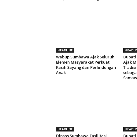
HEADLINE
HEADLI
Wabup Sumbawa Ajak Seluruh
Bupat
Elemen Masyarakat Perkuat
Ajak M
Kasih Sayang dan Perlindungan
Tradis
Anak
sebaga
Samaw
HEADLINE
HEADLI
Dinsos Sumbawa Fasilitasi
Bupati