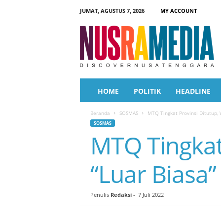
JUMAT, AGUSTUS 7, 2026
MY ACCOUNT
N
u
s
r
a
M
e
HOME
POLITIK
HEADLINE
d
i
Beranda
SOSMAS
MTQ Tingkat Provinsi Ditutup, 
a
SOSMAS
MTQ Tingkat
“Luar Biasa”
Penulis
Redaksi
-
7 Juli 2022