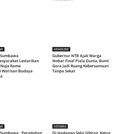
NE
HEADLINE
i Sumbawa
Gubernur NTB Ajak Warga
asyarakat Lestarikan
Nobar Final Piala Dunia, Bumi
i Nuja Rame
Gora Jadi Ruang Kebersamaan
i Warisan Budaya
Tanpa Sekat
a
NE
SOSMAS
 Sumbawa : Peradaban
Di Hadapan Selvi Gibran, Ketua