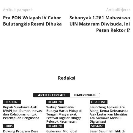
Artikulli paraprak
Artikulli tjetër
Pra PON Wilayah IV Cabor
Sebanyak 1.261 Mahasiswa
Bulutangkis Resmi Dibuka
UIN Mataram Diwisuda, Ini
Pesan Rektor !?
Redaksi
ARTIKEL TERKAIT
DARI PENULIS
HEADLINE
HEADLINE
HEADLINE
Bupati Sumbawa Ajak
Wabup Sumbawa :
Launching Aplikasi Kre
IWAPI Jadi Rumah Inovasi
Budaya Harus Hidup di
Alang, Ketua Dekranasda
dan Kolaborasi untuk
Tengah Masyarakat,
Ajak Lestarikan Identitas
Perempuan Pengusaha
Festival Digelar Hingga
Tau Samawa Melalui
Pelosok Kecamatan
Digitalisasi
EKBIS
HEADLINE
SOSMAS
Dukung Program Desa
Gubernur Miq Iqbal
Sasar Sejumlah Titik di