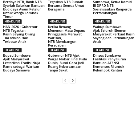
Berdaya NTB, Bank NTB
Tegaskan NTB Rumah
Sumbawa, Ketua Komisi
Syariah Salurkan Bantuan
Bersama Semua Umat
III DPRD NTB
Budidaya Ayam Petelur
Beragama
Sosialisasikan Ranperda
untuk Warga Lombok
Pertambangan
Timur
HEADLINE
HEADLINE
HEADLINE
HAN 2026 : Gubernur
Ketika Benang
Wabup Sumbawa
NTB Tegaskan
Menenun Masa Depan:
Ajak Seluruh Elemen
Kasih Sayang Orang
Pringgasela Merawat
Masyarakat Perkuat Kasih
Tua adalah Hak
Warisan,
Sayang dan Perlindungan
Terbesar Anak
NTB Membangun
Anak
Peradaban
HEADLINE
HEADLINE
HEADLINE
Bupati Sumbawa
Gubernur NTB Ajak
Dinsos Sumbawa
Ajak Masyarakat
Warga Nobar Final Piala
Fasilitasi Penyaluran
Lestarikan Tradisi Nuja
Dunia, Bumi Gora Jadi
Bantuan ATENSI
Rame sebagai Warisan
Ruang Kebersamaan
Kemensos RI untuk
Budaya Samawa
Tanpa Sekat
Kelompok Rentan