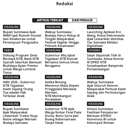
Redaksi
ARTIKEL TERKAIT
DARI PENULIS
HEADLINE
HEADLINE
HEADLINE
Bupati Sumbawa Ajak
Wabup Sumbawa :
Launching Aplikasi Kre
IWAPI Jadi Rumah Inovasi
Budaya Harus Hidup di
Alang, Ketua Dekranasda
dan Kolaborasi untuk
Tengah Masyarakat,
Ajak Lestarikan Identitas
Perempuan Pengusaha
Festival Digelar Hingga
Tau Samawa Melalui
Pelosok Kecamatan
Digitalisasi
EKBIS
HEADLINE
SOSMAS
Dukung Program Desa
Gubernur Miq Iqbal
Sasar Sejumlah Titik di
Berdaya NTB, Bank NTB
Tegaskan NTB Rumah
Sumbawa, Ketua Komisi
Syariah Salurkan Bantuan
Bersama Semua Umat
III DPRD NTB
Budidaya Ayam Petelur
Beragama
Sosialisasikan Ranperda
untuk Warga Lombok
Pertambangan
Timur
HEADLINE
HEADLINE
HEADLINE
HAN 2026 : Gubernur
Ketika Benang
Wabup Sumbawa
NTB Tegaskan
Menenun Masa Depan:
Ajak Seluruh Elemen
Kasih Sayang Orang
Pringgasela Merawat
Masyarakat Perkuat Kasih
Tua adalah Hak
Warisan,
Sayang dan Perlindungan
Terbesar Anak
NTB Membangun
Anak
Peradaban
HEADLINE
HEADLINE
HEADLINE
Bupati Sumbawa
Gubernur NTB Ajak
Dinsos Sumbawa
Ajak Masyarakat
Warga Nobar Final Piala
Fasilitasi Penyaluran
Lestarikan Tradisi Nuja
Dunia, Bumi Gora Jadi
Bantuan ATENSI
Rame sebagai Warisan
Ruang Kebersamaan
Kemensos RI untuk
Budaya Samawa
Tanpa Sekat
Kelompok Rentan