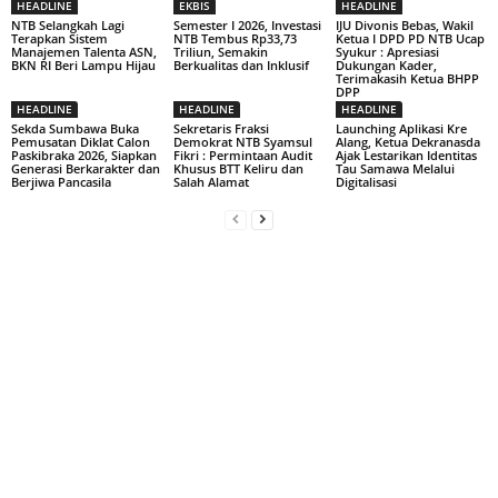
HEADLINE
EKBIS
HEADLINE
NTB Selangkah Lagi
Semester I 2026, Investasi
IJU Divonis Bebas, Wakil
Terapkan Sistem
NTB Tembus Rp33,73
Ketua I DPD PD NTB Ucap
Manajemen Talenta ASN,
Triliun, Semakin
Syukur : Apresiasi
BKN RI Beri Lampu Hijau
Berkualitas dan Inklusif
Dukungan Kader,
Terimakasih Ketua BHPP
DPP
HEADLINE
HEADLINE
HEADLINE
Sekda Sumbawa Buka
Sekretaris Fraksi
Launching Aplikasi Kre
Pemusatan Diklat Calon
Demokrat NTB Syamsul
Alang, Ketua Dekranasda
Paskibraka 2026, Siapkan
Fikri : Permintaan Audit
Ajak Lestarikan Identitas
Generasi Berkarakter dan
Khusus BTT Keliru dan
Tau Samawa Melalui
Berjiwa Pancasila
Salah Alamat
Digitalisasi