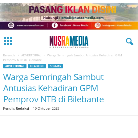
Beranda
ADVERTORIAL
Warga Semringah Sambut Antusias Kehadiran GPM
Pemprov NTB di Bilebante
ADVERTORIAL
HEADLINE
SOSMAS
Warga Semringah Sambut
Antusias Kehadiran GPM
Pemprov NTB di Bilebante
Penulis
Redaksi
-
10 Oktober 2025