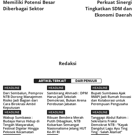
Memiliki Potensi Besar
Perkuat Sinergi
Diberbagai Sektor
Tingkatkan SDM dan
Ekonomi Daerah
Redaksi
ARTIKEL TERKAIT
DARI PENULIS
HEADLINE
HEADLINE
HEADLINE
Dari Sembalun, Pemprov
Sambirang Ahmadi : DPM
Bupati Sumbawa Ajak
NTB Dorong Manajemen
Harus Jadi Sekolah
IWAPI Jadi Rumah Inovasi
Risiko Jadi Bagian dari
Demokrasi, Bukan Arena
dan Kolaborasi untuk
Cara Birokrasi Ambil
Perebutan Jabatan
Perempuan Pengusaha
Keputusan
HEADLINE
HEADLINE
HEADLINE
Wabup Sumbawa :
Ribuan Bendera Merah
Tanggapi Abdul Rahim :
Budaya Harus Hidup di
Putih Dibagikan, NTB
Sekretaris Fraksi
Tengah Masyarakat,
Kobarkan Semangat
Demokrat NTB : “Kayak
Festival Digelar Hingga
Nasionalisme Jelang HUT
Dangdut Lagu Ayu Ting
Pelosok Kecamatan
Ke-81 RI
Ting : Salah Alamat”