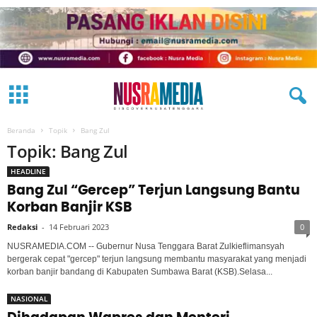
Beranda
Topik
Bang Zul
Topik: Bang Zul
HEADLINE
Bang Zul “Gercep” Terjun Langsung Bantu
Korban Banjir KSB
Redaksi
-
14 Februari 2023
0
NUSRAMEDIA.COM -- Gubernur Nusa Tenggara Barat Zulkieflimansyah
bergerak cepat "gercep" terjun langsung membantu masyarakat yang menjadi
korban banjir bandang di Kabupaten Sumbawa Barat (KSB).Selasa...
NASIONAL