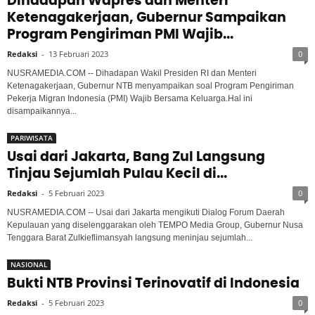
Dihadapan Wapres dan Menteri
Ketenagakerjaan, Gubernur Sampaikan
Program Pengiriman PMI Wajib...
Redaksi
-
13 Februari 2023
0
NUSRAMEDIA.COM -- Dihadapan Wakil Presiden RI dan Menteri
Ketenagakerjaan, Gubernur NTB menyampaikan soal Program Pengiriman
Pekerja Migran Indonesia (PMI) Wajib Bersama Keluarga.Hal ini
disampaikannya...
PARIWISATA
Usai dari Jakarta, Bang Zul Langsung
Tinjau Sejumlah Pulau Kecil di...
Redaksi
-
5 Februari 2023
0
NUSRAMEDIA.COM -- Usai dari Jakarta mengikuti Dialog Forum Daerah
Kepulauan yang diselenggarakan oleh TEMPO Media Group, Gubernur Nusa
Tenggara Barat Zulkieflimansyah langsung meninjau sejumlah...
NASIONAL
Bukti NTB Provinsi Terinovatif di Indonesia
Redaksi
-
5 Februari 2023
0