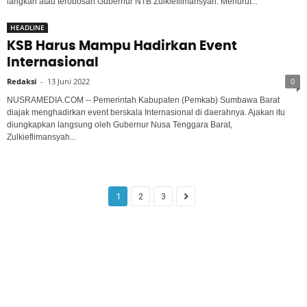
langkah atau terobosan Gubernur NTB Zulkieflimansyah. Menurut...
HEADLINE
KSB Harus Mampu Hadirkan Event
Internasional
Redaksi
-
13 Juni 2022
0
NUSRAMEDIA.COM -- Pemerintah Kabupaten (Pemkab) Sumbawa Barat
diajak menghadirkan event berskala Internasional di daerahnya. Ajakan itu
diungkapkan langsung oleh Gubernur Nusa Tenggara Barat,
Zulkieflimansyah...
1
2
3