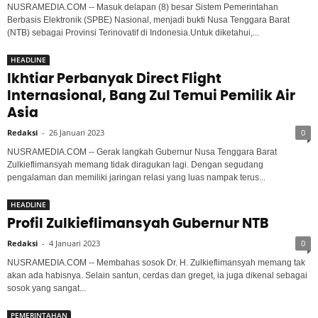
NUSRAMEDIA.COM -- Masuk delapan (8) besar Sistem Pemerintahan
Berbasis Elektronik (SPBE) Nasional, menjadi bukti Nusa Tenggara Barat
(NTB) sebagai Provinsi Terinovatif di Indonesia.Untuk diketahui,...
HEADLINE
Ikhtiar Perbanyak Direct Flight
Internasional, Bang Zul Temui Pemilik Air
Asia
Redaksi
-
26 Januari 2023
0
NUSRAMEDIA.COM -- Gerak langkah Gubernur Nusa Tenggara Barat
Zulkieflimansyah memang tidak diragukan lagi. Dengan segudang
pengalaman dan memiliki jaringan relasi yang luas nampak terus...
HEADLINE
Profil Zulkieflimansyah Gubernur NTB
Redaksi
-
4 Januari 2023
0
NUSRAMEDIA.COM -- Membahas sosok Dr. H. Zulkieflimansyah memang tak
akan ada habisnya. Selain santun, cerdas dan greget, ia juga dikenal sebagai
sosok yang sangat...
PEMERINTAHAN