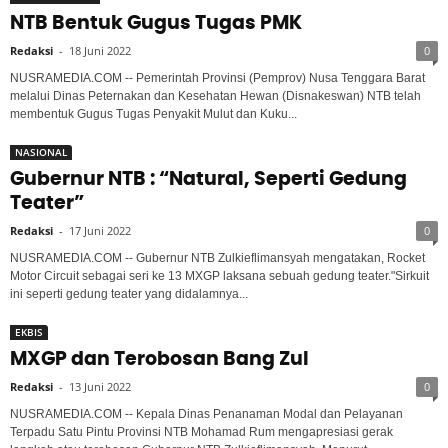
NTB Bentuk Gugus Tugas PMK
Redaksi
-
18 Juni 2022
0
NUSRAMEDIA.COM -- Pemerintah Provinsi (Pemprov) Nusa Tenggara Barat
melalui Dinas Peternakan dan Kesehatan Hewan (Disnakeswan) NTB telah
membentuk Gugus Tugas Penyakit Mulut dan Kuku...
NASIONAL
Gubernur NTB : “Natural, Seperti Gedung
Teater”
Redaksi
-
17 Juni 2022
0
NUSRAMEDIA.COM -- Gubernur NTB Zulkieflimansyah mengatakan, Rocket
Motor Circuit sebagai seri ke 13 MXGP laksana sebuah gedung teater."Sirkuit
ini seperti gedung teater yang didalamnya...
EKBIS
MXGP dan Terobosan Bang Zul
Redaksi
-
13 Juni 2022
0
NUSRAMEDIA.COM -- Kepala Dinas Penanaman Modal dan Pelayanan
Terpadu Satu Pintu Provinsi NTB Mohamad Rum mengapresiasi gerak