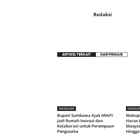
Redaksi
ARTIKEL TERKAIT
DARI PENULIS
HEADLINE
HEADLI
Bupati Sumbawa Ajak IWAPI
Wabup
Jadi Rumah Inovasi dan
Harus 
Kolaborasi untuk Perempuan
Masyara
Pengusaha
Hingga