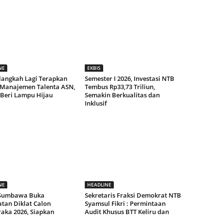
NE
EKBIS
langkah Lagi Terapkan
Semester I 2026, Investasi NTB
 Manajemen Talenta ASN,
Tembus Rp33,73 Triliun,
 Beri Lampu Hijau
Semakin Berkualitas dan
Inklusif
NE
HEADLINE
 Sumbawa Buka
Sekretaris Fraksi Demokrat NTB
tan Diklat Calon
Syamsul Fikri : Permintaan
raka 2026, Siapkan
Audit Khusus BTT Keliru dan