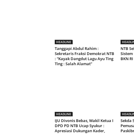
HEADLINE
HEADLI
Tanggapi Abdul Rahim :
NTB Se
Sekretaris Fraksi Demokrat NTB
Sistem
: “Kayak Dangdut Lagu Ayu Ting
BKN RI
Ting : Salah Alamat”
HEADLINE
HEADLI
IJU Divonis Bebas, Wakil Ketua I
Sekda
DPD PD NTB Ucap Syukur :
Pemusa
Apresiasi Dukungan Kader,
Paskib