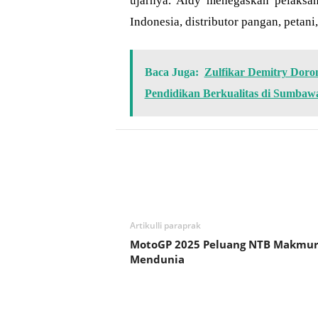
ujarnya. Aidy menegaskan pelaksan
Indonesia, distributor pangan, petani
Baca Juga:
Zulfikar Demitry Doro
Pendidikan Berkualitas di Sumbaw
Bagikan
Artikulli paraprak
MotoGP 2025 Peluang NTB Makmu
Mendunia