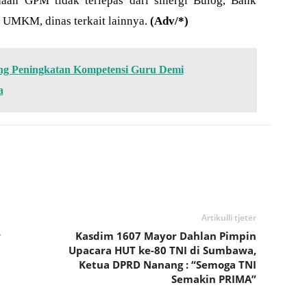
aan GPM tidak terlepas dari sinergi Bulog, Bank
, UMKM, dinas terkait lainnya.
(Adv/*)
ng Peningkatan Kompetensi Guru Demi
a
Artikulli tjetër
r
Kasdim 1607 Mayor Dahlan Pimpin
Upacara HUT ke-80 TNI di Sumbawa,
Ketua DPRD Nanang : “Semoga TNI
Semakin PRIMA”