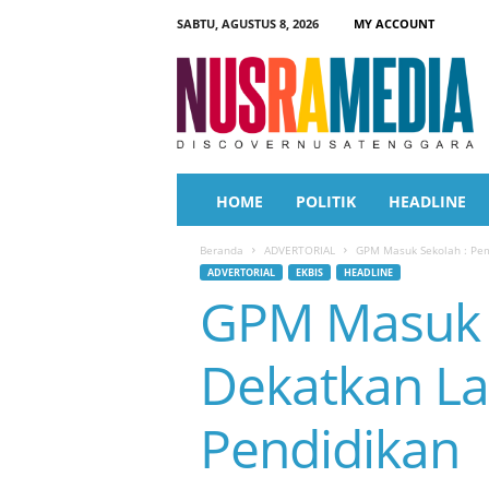
SABTU, AGUSTUS 8, 2026
MY ACCOUNT
N
u
s
r
a
M
e
HOME
POLITIK
HEADLINE
d
i
Beranda
ADVERTORIAL
GPM Masuk Sekolah : Pe
a
ADVERTORIAL
EKBIS
HEADLINE
GPM Masuk 
Dekatkan La
Pendidikan