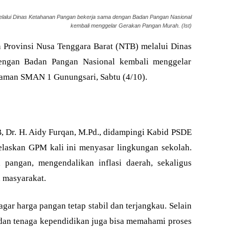
elalui Dinas Ketahanan Pangan bekerja sama dengan Badan Pangan Nasional
kembali menggelar Gerakan Pangan Murah. (Ist)
Provinsi Nusa Tenggara Barat (NTB) melalui Dinas
engan Badan Pangan Nasional kembali menggelar
aman SMAN 1 Gunungsari, Sabtu (4/10).
 Dr. H. Aidy Furqan, M.Pd., didampingi Kabid PSDE
jelaskan GPM kali ini menyasar lingkungan sekolah.
 pangan, mengendalikan inflasi daerah, sekaligus
 masyarakat.
r harga pangan tetap stabil dan terjangkau. Selain
u, dan tenaga kependidikan juga bisa memahami proses