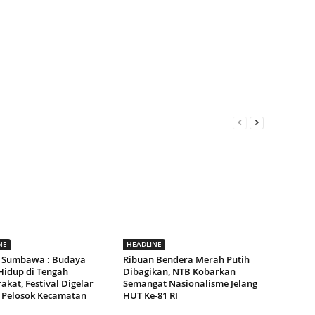
NE
HEADLINE
 Sumbawa : Budaya
Ribuan Bendera Merah Putih
Hidup di Tengah
Dibagikan, NTB Kobarkan
kat, Festival Digelar
Semangat Nasionalisme Jelang
 Pelosok Kecamatan
HUT Ke-81 RI