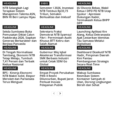
HEADLINE
EKBIS
HEADLINE
NTB Selangkah Lagi
Semester I 2026, Investasi
IJU Divonis Bebas, Wakil
Terapkan Sistem
NTB Tembus Rp33,73
Ketua I DPD PD NTB Ucap
Manajemen Talenta ASN,
Triliun, Semakin
Syukur : Apresiasi
BKN RI Beri Lampu Hijau
Berkualitas dan Inklusif
Dukungan Kader,
Terimakasih Ketua BHPP
DPP
HEADLINE
HEADLINE
HEADLINE
Sekda Sumbawa Buka
Sekretaris Fraksi
Launching Aplikasi Kre
Pemusatan Diklat Calon
Demokrat NTB Syamsul
Alang, Ketua Dekranasda
Paskibraka 2026, Siapkan
Fikri : Permintaan Audit
Ajak Lestarikan Identitas
Generasi Berkarakter dan
Khusus BTT Keliru dan
Tau Samawa Melalui
Berjiwa Pancasila
Salah Alamat
Digitalisasi
HEADLINE
HEADLINE
HEADLINE
Di Tengah Normalisasi
Gubernur Miq Iqbal
Dashboard Eksekutif NTB
Tambang, Ekonomi NTB
Akselerasi Transformasi
Hadir, Pimpinan Daerah
Tetap Melaju, Tumbuh
SMK Berbasis Industri
Kini Pantau
7,41 Persen dan Terbaik
untuk Cetak SDM Go
Pembangunan Strategis
Kedua Nasional
Global
Secara Real-Time
HEADLINE
HEADLINE
HEADLINE
BPS : Kinerja Ekonomi
Empat Proyek Perubahan
Wabup Sumbawa
NTB Makin Solid, Ekspor
PKN II Resmi
Resmikan Sistem
Meroket dan Pariwisata
Diluncurkan, Bupati Jarot
Kontainer Sampah di
Terus Menguat
Perkuat Inovasi
Utan, Dorong Lingkungan
Pelayanan Publik
Bersih dan Sehat