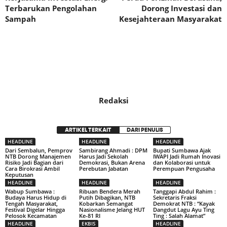
Terbarukan Pengolahan
Dorong Investasi dan
Sampah
Kesejahteraan Masyarakat
Redaksi
ARTIKEL TERKAIT
DARI PENULIS
HEADLINE
HEADLINE
HEADLINE
Dari Sembalun, Pemprov
Sambirang Ahmadi : DPM
Bupati Sumbawa Ajak
NTB Dorong Manajemen
Harus Jadi Sekolah
IWAPI Jadi Rumah Inovasi
Risiko Jadi Bagian dari
Demokrasi, Bukan Arena
dan Kolaborasi untuk
Cara Birokrasi Ambil
Perebutan Jabatan
Perempuan Pengusaha
Keputusan
HEADLINE
HEADLINE
HEADLINE
Wabup Sumbawa :
Ribuan Bendera Merah
Tanggapi Abdul Rahim :
Budaya Harus Hidup di
Putih Dibagikan, NTB
Sekretaris Fraksi
Tengah Masyarakat,
Kobarkan Semangat
Demokrat NTB : “Kayak
Festival Digelar Hingga
Nasionalisme Jelang HUT
Dangdut Lagu Ayu Ting
Pelosok Kecamatan
Ke-81 RI
Ting : Salah Alamat”
HEADLINE
EKBIS
HEADLINE