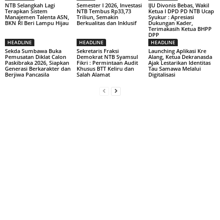
NTB Selangkah Lagi
Semester I 2026, Investasi
IJU Divonis Bebas, Wakil
Terapkan Sistem
NTB Tembus Rp33,73
Ketua I DPD PD NTB Ucap
Manajemen Talenta ASN,
Triliun, Semakin
Syukur : Apresiasi
BKN RI Beri Lampu Hijau
Berkualitas dan Inklusif
Dukungan Kader,
Terimakasih Ketua BHPP
DPP
HEADLINE
HEADLINE
HEADLINE
Sekda Sumbawa Buka
Sekretaris Fraksi
Launching Aplikasi Kre
Pemusatan Diklat Calon
Demokrat NTB Syamsul
Alang, Ketua Dekranasda
Paskibraka 2026, Siapkan
Fikri : Permintaan Audit
Ajak Lestarikan Identitas
Generasi Berkarakter dan
Khusus BTT Keliru dan
Tau Samawa Melalui
Berjiwa Pancasila
Salah Alamat
Digitalisasi